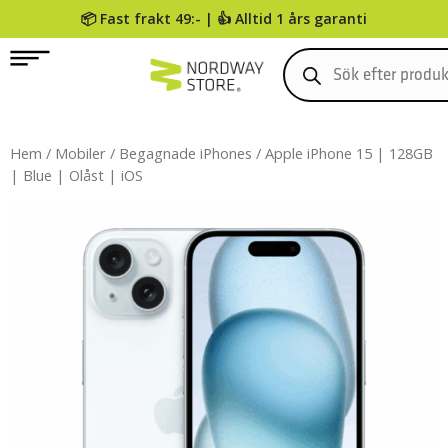
📦 Fast frakt 49:- | 👍 Alltid 1 års garanti
0
Hem
/
Mobiler
/
Begagnade iPhones
/ Apple iPhone 15 | 128GB
| Blue | Olåst | iOS