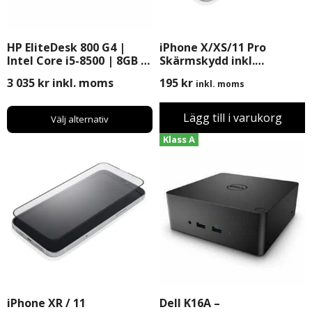
HP EliteDesk 800 G4 |
iPhone X/XS/11 Pro
Intel Core i5-8500 | 8GB |
Skärmskydd inkl.
256GB SSD | Windows 11
Montering
3 035
kr
inkl. moms
195
kr
inkl. moms
Pro
Lägg till i varukorg
Välj alternativ
Klass A
iPhone XR / 11
Dell K16A –