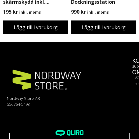
skärmskydd inkl.
Dockningsstation
Montering
195
kr
990
kr
inkl. moms
inkl. moms
Lägg till i varukorg
Lägg till i varukorg
K
sup
O
Vå
re
Nordway Store AB
556764-5493