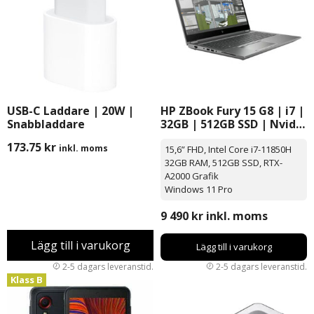
USB-C Laddare | 20W |
HP ZBook Fury 15 G8 | i7 |
Snabbladdare
32GB | 512GB SSD | Nvidia
Quadro RTX-A2000 |
173.75
kr
inkl. moms
15,6” FHD, Intel Core i7-11850H
Windows 11 Pro | 15,6″
32GB RAM, 512GB SSD, RTX-
A2000 Grafik
Windows 11 Pro
9 490
kr
inkl. moms
Lägg till i varukorg
Lägg till i varukorg
Klass B