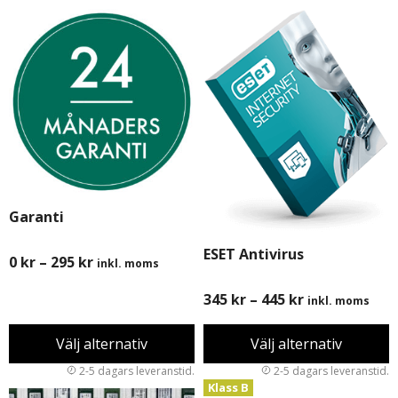
Garanti
ESET Antivirus
0
kr
–
295
kr
inkl. moms
345
kr
–
445
kr
inkl. moms
Välj alternativ
Välj alternativ
Klass B