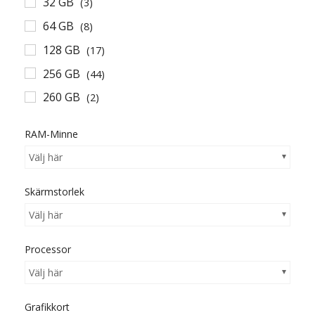
32 GB
(3)
64 GB
(8)
128 GB
(17)
256 GB
(44)
260 GB
(2)
510 GB
(1)
RAM-Minne
512 GB
(24)
Välj här
Skärmstorlek
Välj här
Processor
Välj här
Grafikkort