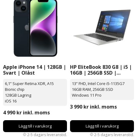
Apple iPhone 14 | 128GB |
HP EliteBook 830 G8 | i5 |
Svart | Olåst
16GB | 256GB SSD |
Windows 11 Pro | 13”
6,1” Super Retina XDR, A15
13” FHD, Intel Core i5-1135G7
Bionic chip
16GB RAM, 256GB SSD
128GB Lagring
Windows 11 Pro
iOS 16
3 990
kr
inkl. moms
4 990
kr
inkl. moms
Lägg till i varukorg
Lägg till i varukorg