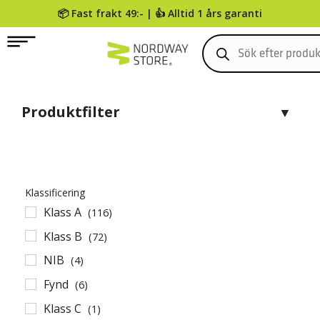
📦 Fast frakt 49:- | 👍 Alltid 1 års garanti
0
Produktfilter
Klassificering
Klass A
(116)
Klass B
(72)
NIB
(4)
Fynd
(6)
Klass C
(1)