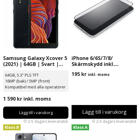
Samsung Galaxy Xcover 5
iPhone 6/6S/7/8/
(2021) | 64GB | Svart |
Skärmskydd inkl.
Olåst
Montering
195
kr
inkl. moms
64GB, 5.3” PLS TFT
16MP (bak) / 5MP (front)
Kompatibel med alla operatörer
1 590
kr
inkl. moms
Lägg till i varukorg
Lägg till i varukorg
Klass B
Klass A