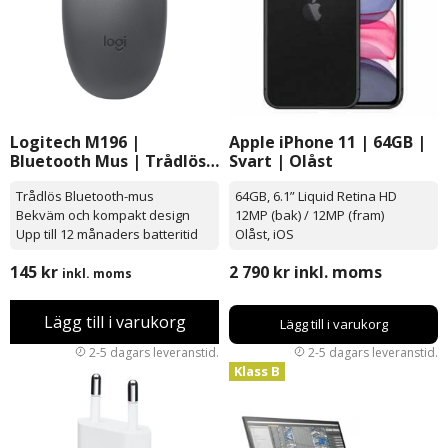
Logitech M196 |
Apple iPhone 11 | 64GB |
Bluetooth Mus | Trådlös |
Svart | Olåst
Ergonomisk
Trådlös Bluetooth-mus
64GB, 6.1” Liquid Retina HD
Bekväm och kompakt design
12MP (bak) / 12MP (fram)
Upp till 12 månaders batteritid
Olåst, iOS
145
kr
2 790
kr
inkl. moms
inkl. moms
Lägg till i varukorg
Lägg till i varukorg
Klass B