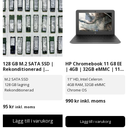
128 GB M.2 SATA SSD |
HP Chromebook 11 G8 EE
Rekonditionerad |
| 4GB | 32GB eMMC | 11″
Diverse fabrikat
| Chrome OS
M.2 SATA SSD
11” HD, Intel Celeron
128 GB lagring
4GB RAM, 32GB eMMC
Rekonditionerad
Chrome OS
990
kr
inkl. moms
95
kr
inkl. moms
Lägg till i varukorg
Lägg till i varukorg