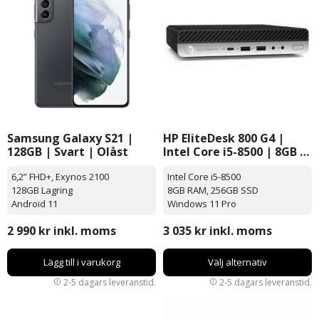
Samsung Galaxy S21 |
HP EliteDesk 800 G4 |
128GB | Svart | Olåst
Intel Core i5-8500 | 8GB |
256GB SSD | Windows 11
6,2” FHD+, Exynos 2100
Intel Core i5-8500
Pro
128GB Lagring
8GB RAM, 256GB SSD
Android 11
Windows 11 Pro
2 990
kr
inkl. moms
3 035
kr
inkl. moms
Lägg till i varukorg
Välj alternativ