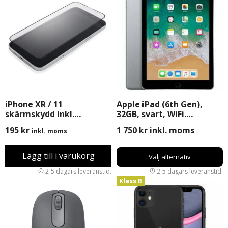
iPhone XR / 11
Apple iPad (6th Gen),
skärmskydd inkl.
32GB, svart, WiFi.
Montering
Begagnad
195
kr
1 750
kr
inkl. moms
inkl. moms
Lägg till i varukorg
Välj alternativ
Klass B