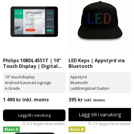
Philips 10BDL4551T | 10”
LED Keps | Appstyrd via
Touch Display | Digital
Bluetooth
Signage
10” touchdisplay
Appstyrd
Android-baserad signage
Bluetooth
A-Grade
Laddningsbart batteri
1 490
kr
inkl. moms
395
kr
inkl. moms
Lägg till i varukorg
Lägg till i varukorg
Klass A
Klass B