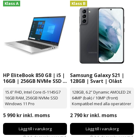
Klass A
Klass B
HP EliteBook 850 G8 | i5 |
Samsung Galaxy S21 |
16GB | 256GB NVMe SSD |
128GB | Svart | Olåst
Windows 11 Pro | 15.6”
15.6” FHD, Intel Core i5-1145G7
128GB, 6.2” Dynamic AMOLED 2X
16GB RAM, 256GB NVMe SSD
64MP (bak) / 10MP (front)
Windows 11 Pro
Kompatibel med alla operatörer
5 990
kr
inkl. moms
2 790
kr
inkl. moms
Lägg till i varukorg
Lägg till i varukorg