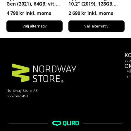
Gen (2021), 64GB, vit,
10,2″ (2019), 128GB,
WiFi/4G. Begagnad (B-
WiFi, svart. Begagnad
4 790
kr
inkl. moms
2 690
kr
inkl. moms
Grade)
(B-Grade)
Välj alternativ
Välj alternativ
K
sup
O
Vå
re
Nordway Store AB
556764-5493