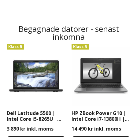
Begagnade datorer - senast
inkomna
Klass B
Klass B
Dell Latitude 5500 |
HP ZBook Power G10 |
Intel Core i5-8265U |
Intel Core i7-13800H |
16GB | 256GB SSD | 15″
RTX 2000 Ada | 32GB |
3 890
kr
inkl. moms
14 490
kr
inkl. moms
| Windows 11 Pro
512GB SSD | 15″ |
Windows 11 Pro