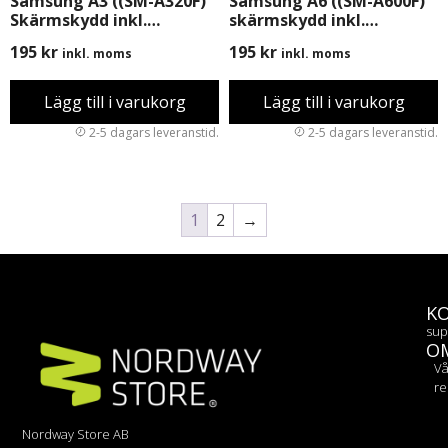
Samsung A3 ((SM-A320F)
Samsung A6 ((SM-A600F)
Skärmskydd inkl.
skärmskydd inkl.
Montering
Montering
195
kr
195
kr
inkl. moms
inkl. moms
Lägg till i varukorg
Lägg till i varukorg
1
2
→
K
sup
O
Vå
re
Nordway Store AB