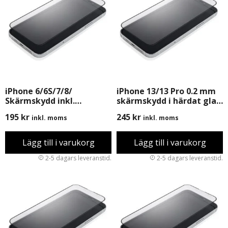
iPhone 6/6S/7/8/
iPhone 13/13 Pro 0.2 mm
Skärmskydd inkl.
skärmskydd i härdat glas
Montering
med förpackning , inkl.
195
kr
245
kr
inkl. moms
inkl. moms
Montering
Lägg till i varukorg
Lägg till i varukorg