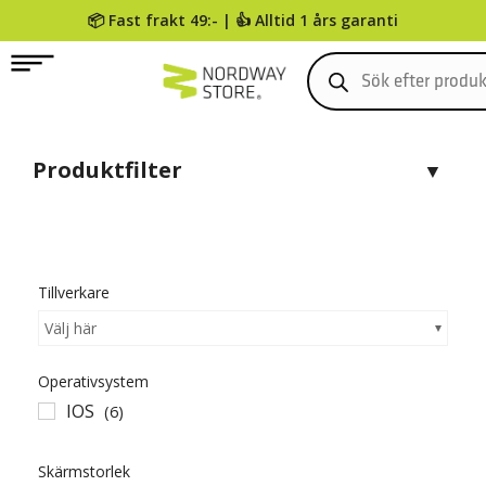
📦 Fast frakt 49:- | 👍 Alltid 1 års garanti
0
Produktfilter
Tillverkare
Välj här
Operativsystem
IOS
(6)
Skärmstorlek