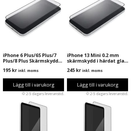
iPhone 6 Plus/6S Plus/7
iPhone 13 Mini 0.2 mm
Plus/8 Plus Skärmskydd
skärmskydd i härdat glas
inkl. montering
med förpackning, inkl.
195
kr
245
kr
inkl. moms
inkl. moms
Montering
Lägg till i varukorg
Lägg till i varukorg