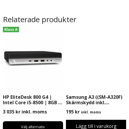
Relaterade produkter
Klass A
HP EliteDesk 800 G4 |
Samsung A3 ((SM-A320F)
Intel Core i5-8500 | 8GB |
Skärmskydd inkl.
256GB SSD | Windows 11
Montering
3 035
kr
inkl. moms
195
kr
inkl. moms
Pro
Lägg till i varukorg
Välj alternativ