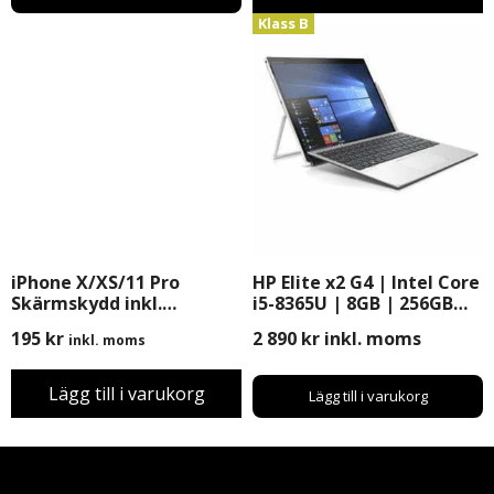
Klass B
iPhone X/XS/11 Pro
HP Elite x2 G4 | Intel Core
Skärmskydd inkl.
i5-8365U | 8GB | 256GB
Montering
SSD | 12″ | Windows 11
195
kr
2 890
kr
inkl. moms
inkl. moms
Pro
Lägg till i varukorg
Lägg till i varukorg