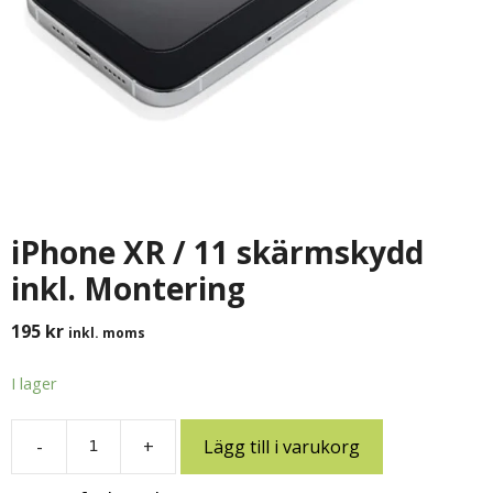
iPhone XR / 11 skärmskydd
inkl. Montering
195
kr
inkl. moms
I lager
-
+
Lägg till i varukorg