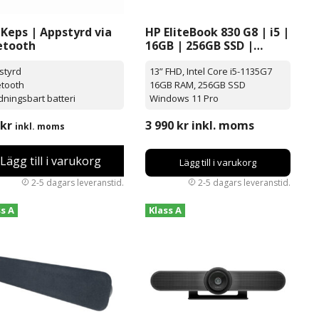
 Keps | Appstyrd via
HP EliteBook 830 G8 | i5 |
etooth
16GB | 256GB SSD |
Windows 11 Pro | 13”
styrd
13” FHD, Intel Core i5-1135G7
etooth
16GB RAM, 256GB SSD
ningsbart batteri
Windows 11 Pro
kr
3 990
kr
inkl. moms
inkl. moms
Lägg till i varukorg
Lägg till i varukorg
ss A
Klass A