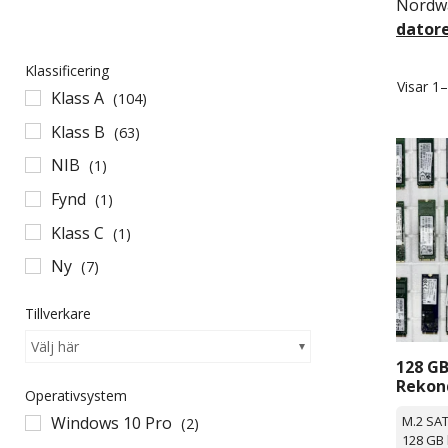
Nordwa
dator
Klassificering
Visar 1
Klass A
(104)
Klass B
(63)
NIB
(1)
Fynd
(1)
Klass C
(1)
Ny
(7)
Tillverkare
Välj här
128 GB
Rekon
Operativsystem
Divers
Windows 10 Pro
M.2 SA
(2)
128 GB 