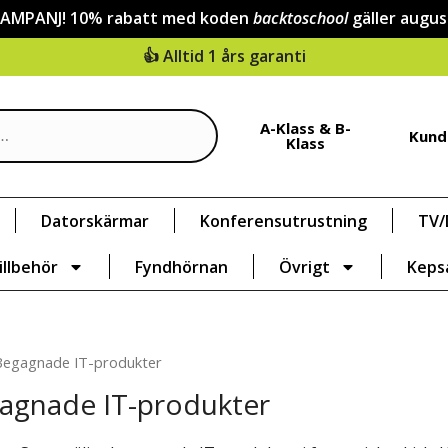
KAMPANJ! 10% rabatt med koden
backtoschool
gäller augus
👍 Alltid 1 års garanti
A-Klass & B-
Kund
Klass
Datorskärmar
Konferensutrustning
TV/
illbehör
Fyndhörnan
Övrigt
Keps
Begagnade IT-produkter
agnade IT-produkter