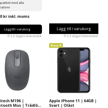
patibel med alla
ratörer
90
kr
inkl. moms
Lägg till i varukorg
Lägg till i varukorg
Klass B
itech M196 |
Apple iPhone 11 | 64GB |
etooth Mus | Trådlös
Svart | Olåst