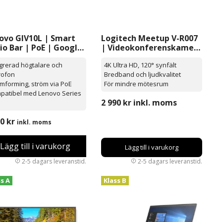
ovo GIV10L | Smart
Logitech Meetup V-R007
io Bar | PoE | Google
| Videokonferenskamera
et
| 4K Ultra HD | ink.
egrerad högtalare och
4K Ultra HD, 120° synfält
fjärrkontroll
rofon
Bredband och ljudkvalitet
mforming, ström via PoE
För mindre mötesrum
patibel med Lenovo Series
2 990
kr
inkl. moms
e
90
kr
inkl. moms
Lägg till i varukorg
Lägg till i varukorg
ss A
Klass B