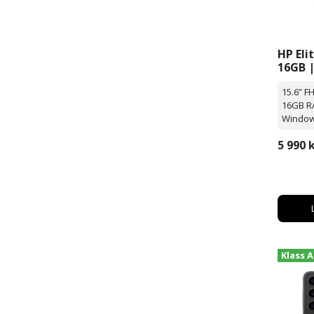
HP Eli
16GB 
Window
15.6” F
16GB R
Window
5 990
Klass A