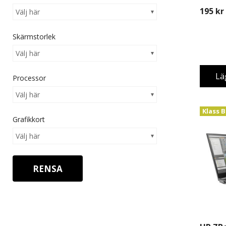
Monte
195
kr
Välj här
Skärmstorlek
Välj här
Lä
Processor
Välj här
Klass B
Grafikkort
Välj här
RENSA