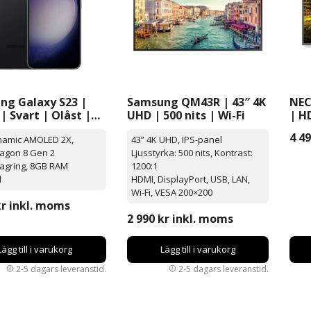
ng Galaxy S23 |
Samsung QM43R | 43″ 4K
NEC
| Svart | Olåst |
UHD | 500 nits | Wi-Fi
| H
id
4 4
ynamic AMOLED 2X,
43” 4K UHD, IPS-panel
agon 8 Gen 2
Ljusstyrka: 500 nits, Kontrast:
agring, 8GB RAM
1200:1
d
HDMI, DisplayPort, USB, LAN,
Wi-Fi, VESA 200×200
kr
inkl. moms
2 990
kr
inkl. moms
Lägg till i varukorg
Lägg till i varukorg