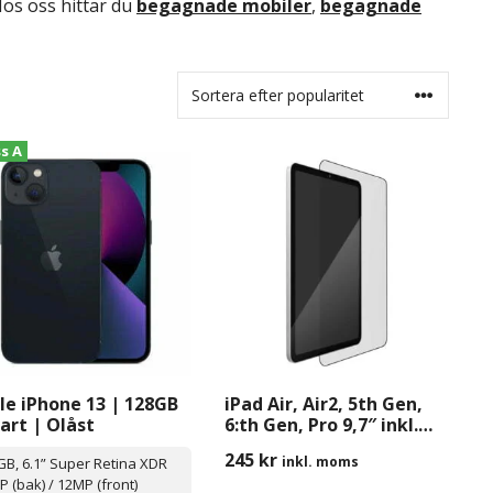
Hos oss hittar du
begagnade mobiler
,
begagnade
ss A
le iPhone 13 | 128GB
iPad Air, Air2, 5th Gen,
vart | Olåst
6:th Gen, Pro 9,7″ inkl.
Montering
245
kr
inkl. moms
GB, 6.1” Super Retina XDR
 (bak) / 12MP (front)