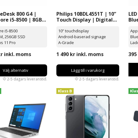
teDesk 800 G4 |
Philips 10BDL4551T | 10”
LED
Core i5-8500 | 8GB |
Touch Display | Digital
Blu
 SSD | Windows 11
Signage
re i5-8500
10” touchdisplay
App
M, 256GB SSD
Android-baserad signage
Blu
s 11 Pro
A-Grade
Ladd
kr
inkl. moms
1 490
kr
inkl. moms
395
Välj alternativ
Lägg till i varukorg
Klass B
Kla