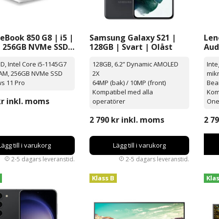
teBook 850 G8 | i5 |
Samsung Galaxy S21 |
Len
| 256GB NVMe SSD |
128GB | Svart | Olåst
Aud
s 11 Pro | 15.6”
Me
HD, Intel Core i5-1145G7
128GB, 6.2” Dynamic AMOLED
Int
AM, 256GB NVMe SSD
2X
mik
s 11 Pro
64MP (bak) / 10MP (front)
Bea
Kompatibel med alla
Kom
kr
inkl. moms
operatörer
On
2 790
kr
inkl. moms
2 7
Lägg till i varukorg
Lägg till i varukorg
Klass B
Kla