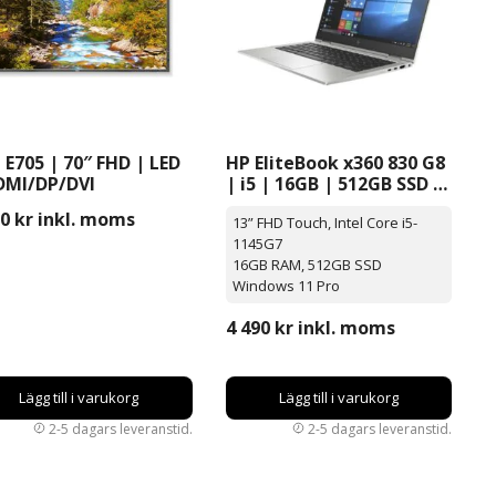
 E705 | 70″ FHD | LED
HP EliteBook x360 830 G8
DMI/DP/DVI
| i5 | 16GB | 512GB SSD |
Windows 11 Pro | 13”
90
kr
inkl. moms
13” FHD Touch, Intel Core i5-
Touch
1145G7
16GB RAM, 512GB SSD
Windows 11 Pro
4 490
kr
inkl. moms
Lägg till i varukorg
Lägg till i varukorg