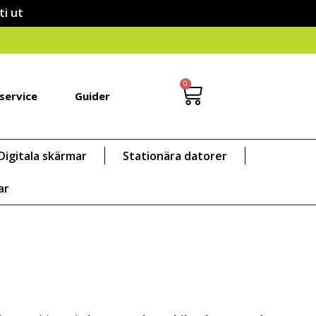
ti ut
0
service
Guider
Digitala skärmar
Stationära datorer
ar