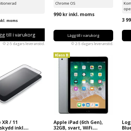
itionerad
Chrome OS
Kom
ope
990
kr
inkl. moms
3 9
nkl. moms
gg till i varukorg
Lägg till i varukorg
Klass B
 XR / 11
Apple iPad (6th Gen),
Log
kydd inkl.
32GB, svart, WiFi.
Blu