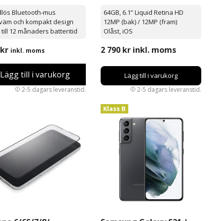
rgonomisk
dlös Bluetooth-mus
64GB, 6.1” Liquid Retina HD
väm och kompakt design
12MP (bak) / 12MP (fram)
till 12 månaders batteritid
Olåst, iOS
kr
2 790
kr
inkl. moms
inkl. moms
Lägg till i varukorg
Lägg till i varukorg
Klass B