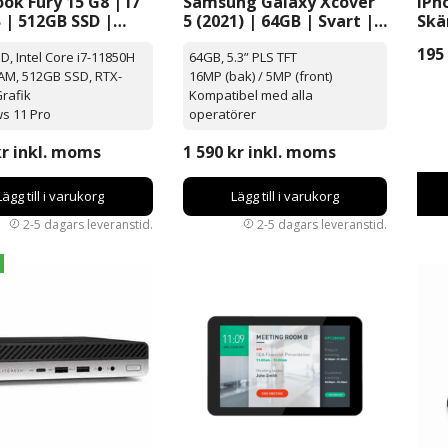
ok Fury 15 G8 | i7
Samsung Galaxy Xcover
iPh
 | 512GB SSD |
5 (2021) | 64GB | Svart |
Skä
a Quadro RTX-
Olåst
Mon
195
HD, Intel Core i7-11850H
64GB, 5.3” PLS TFT
| Windows 11 Pro |
AM, 512GB SSD, RTX-
16MP (bak) / 5MP (front)
rafik
Kompatibel med alla
s 11 Pro
operatörer
kr
inkl. moms
1 590
kr
inkl. moms
Lägg till i varukorg
Lägg till i varukorg