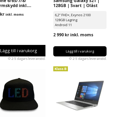
one 6/6S/7/8/
Samsung Galaxy S21 |
rmskydd inkl.
128GB | Svart | Olåst
tering
kr
inkl. moms
6,2” FHD+, Exynos 2100
128GB Lagring
Android 11
2 990
kr
inkl. moms
Lägg till i varukorg
Lägg till i varukorg
Klass B