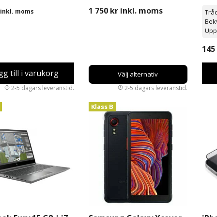
ring
Begagnad
| E
1 750
kr
inkl. moms
inkl. moms
Trå
Bek
Upp 
145
gg till i varukorg
Välj alternativ
Klass B