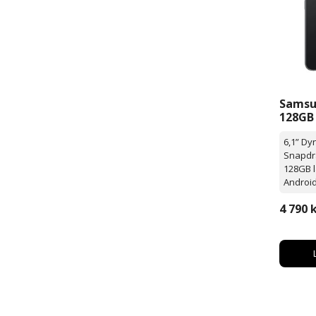
Samsu
128GB 
Andro
6,1” D
Snapdr
128GB l
Androi
4 790