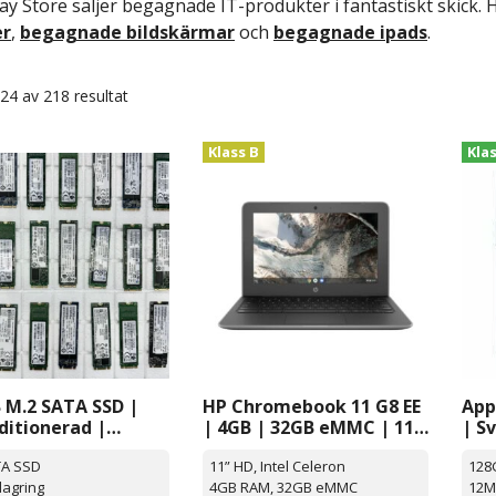
y Store säljer begagnade IT-produkter i fantastiskt skick. 
er
,
begagnade bildskärmar
och
begagnade ipads
.
–24 av 218 resultat
Klass B
Kla
 M.2 SATA SSD |
HP Chromebook 11 G8 EE
App
ditionerad |
| 4GB | 32GB eMMC | 11″
| S
e fabrikat
| Chrome OS
TA SSD
11” HD, Intel Celeron
128
lagring
4GB RAM, 32GB eMMC
12MP