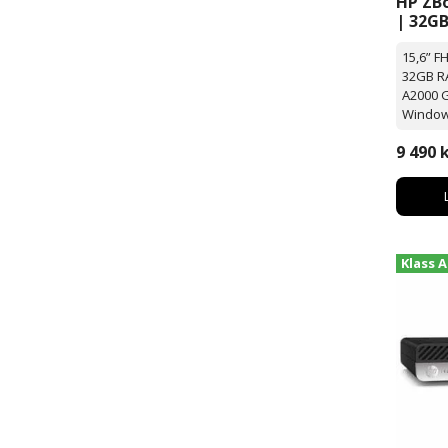
HP ZBo
| 32GB
Nvidi
15,6” F
A2000 
32GB R
15,6″
A2000 G
Window
9 490
Klass A