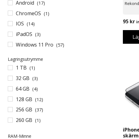
Android
(17)
Rekond
ChromeOS
(1)
95
kr
i
IOS
(14)
iPadOS
(3)
Lä
Windows 11 Pro
(57)
Lagringsutrymme
1 TB
(1)
32 GB
(3)
64 GB
(4)
128 GB
(12)
256 GB
(37)
260 GB
(1)
iPhone
512 GB
(23)
skärms
RAM-Minne