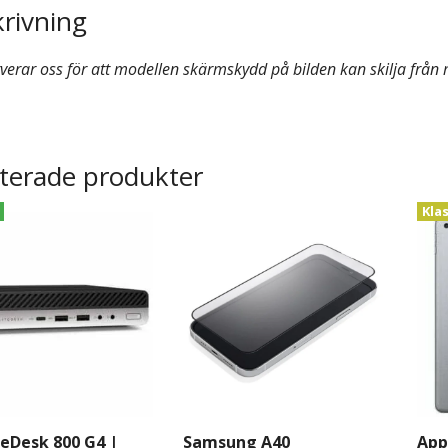
rivning
rverar oss för att modellen skärmskydd på bilden kan skilja från 
terade produkter
Kla
teDesk 800 G4 |
Samsung A40
App