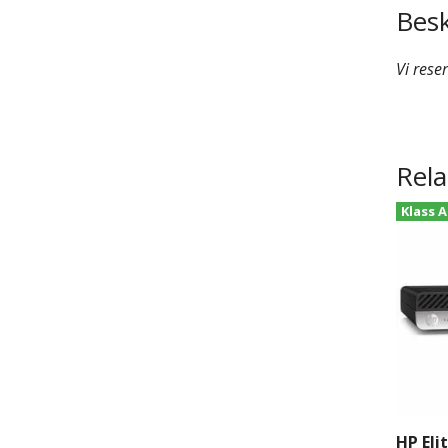
Besk
Vi rese
Rela
Klass A
HP Eli