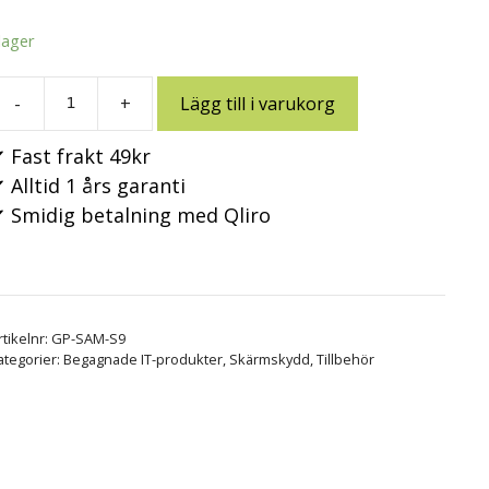
 lager
-
+
Lägg till i varukorg
 Fast frakt 49kr
 Alltid 1 års garanti
 Smidig betalning med Qliro
rtikelnr:
GP-SAM-S9
ategorier:
Begagnade IT-produkter
,
Skärmskydd
,
Tillbehör