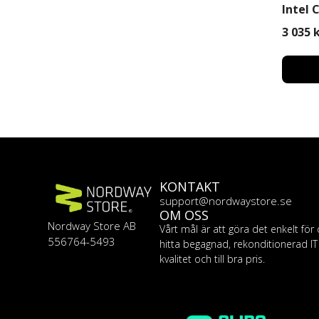
Intel 
256GB
3 035
Pro
KONTAKT
support@nordwaystore.se
OM OSS
Nordway Store AB
Vårt mål är att göra det enkelt för 
556764-5493
hitta begagnad, rekonditionerad I
kvalitet och till bra pris.