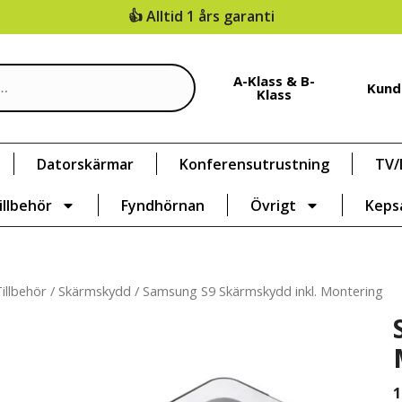
👍 Alltid 1 års garanti
A-Klass & B-
Kund
Klass
Datorskärmar
Konferensutrustning
TV/
illbehör
Fyndhörnan
Övrigt
Keps
illbehör
/
Skärmskydd
/ Samsung S9 Skärmskydd inkl. Montering