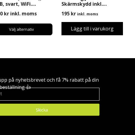
, svart, WiFi.
Skärmskydd inkl.
agnad
Montering
50
kr
inkl. moms
195
kr
inkl. moms
Lägg till i varukorg
Välj alternativ
upp på nyhetsbrevet och få 7% rabatt på din
beställning 👍
Skicka