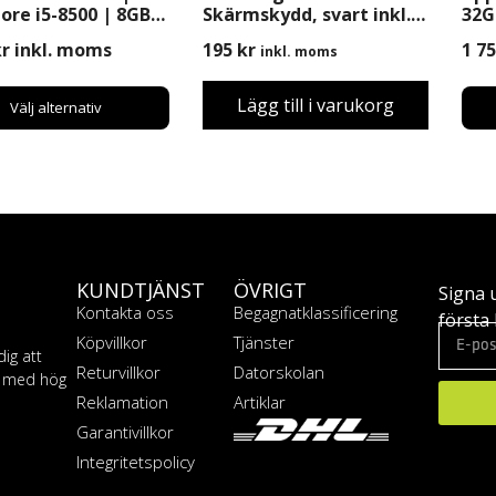
Core i5-8500 | 8GB |
Skärmskydd, svart inkl.
32GB
 SSD | Windows 11
Montering
Beg
kr
inkl. moms
195
kr
1 7
inkl. moms
Lägg till i varukorg
Välj alternativ
KUNDTJÄNST
ÖVRIGT
Signa 
Kontakta oss
Begagnatklassificering
första 
Köpvillkor
Tjänster
dig att
Returvillkor
Datorskolan
T med hög
Reklamation
Artiklar
Garantivillkor
Integritetspolicy