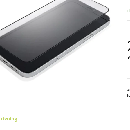
I
✔
✔
✔
A
K
rivning