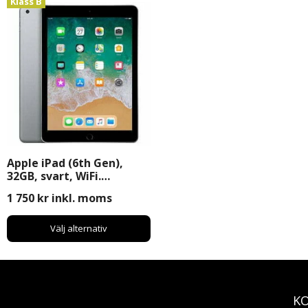
Klass B
Apple iPad (6th Gen),
32GB, svart, WiFi.
Begagnad
1 750
kr
inkl. moms
Välj alternativ
K