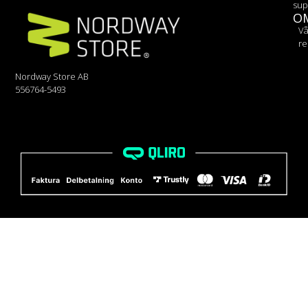
sup
O
Vå
re
Nordway Store AB
556764-5493