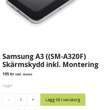
Samsung A3 ((SM-A320F)
Skärmskydd inkl. Montering
195
kr
inkl. moms
I lager
-
+
Lägg till i varukorg