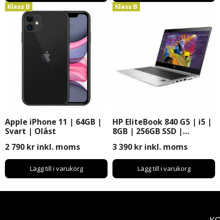
Klass B
Klass B
Apple iPhone 11 | 64GB |
HP EliteBook 840 G5 | i5 |
Svart | Olåst
8GB | 256GB SSD |
Windows 11 Pro | 14″
2 790
kr
inkl. moms
3 390
kr
inkl. moms
Lägg till i varukorg
Lägg till i varukorg