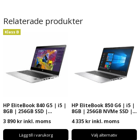
Relaterade produkter
Klass B
HP EliteBook 840 G5 | i5 |
HP EliteBook 850 G6 | i5 |
8GB | 256GB SSD |
8GB | 256GB NVMe SSD |
Windows 11 Pro | 14″
Windows 11 Pro | 15,6″
3 890
kr
inkl. moms
4 335
kr
inkl. moms
Lägg till i varukorg
Välj alternativ