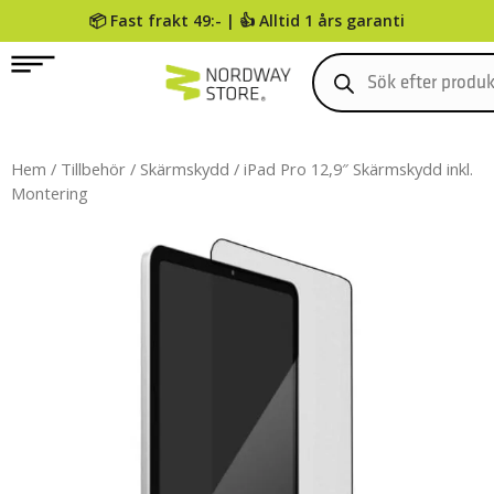
📦 Fast frakt 49:- | 👍 Alltid 1 års garanti
0
Hem
/
Tillbehör
/
Skärmskydd
/ iPad Pro 12,9″ Skärmskydd inkl.
Montering