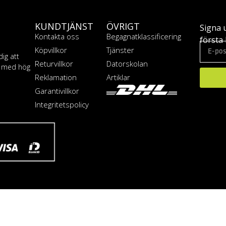
KUNDTJÄNST
ÖVRIGT
Signa 
Kontakta oss
Begagnatklassificering
första 
Köpvillkor
Tjänster
dig att
Returvillkor
Datorskolan
T med hög
Reklamation
Artiklar
Garantivillkor
Integritetspolicy