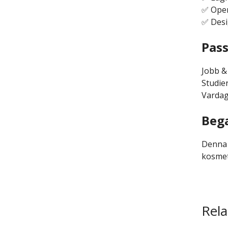
✅ Oper
✅ Desi
Pass
Jobb &
Studie
Vardag
Bega
Denna 
kosmet
Rela