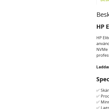
Besk
HP E
HP Eli
använd
NVMe S
profes
Laddar
Spec
✅ Skär
✅ Proc
✅ Minne
✅ Lagr