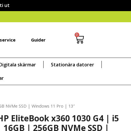
ti ut
0
service
Guider
Digitala skärmar
Stationära datorer
ar
6GB NVMe SSD | Windows 11 Pro | 13″
HP EliteBook x360 1030 G4 | i5
| 16GB | 256GB NVMe SSD |