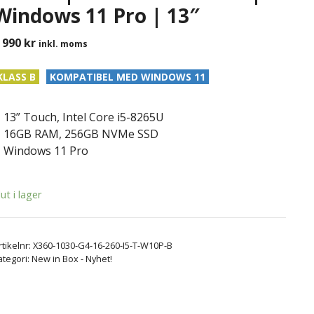
Windows 11 Pro | 13″
 990
kr
inkl. moms
KLASS B
KOMPATIBEL MED WINDOWS 11
13” Touch, Intel Core i5-8265U
16GB RAM, 256GB NVMe SSD
Windows 11 Pro
lut i lager
rtikelnr:
X360-1030-G4-16-260-I5-T-W10P-B
ategori:
New in Box - Nyhet!