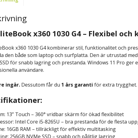
rivning
liteBook x360 1030 G4 – Flexibel och k
teBook x360 1030 G4 kombinerar stil, funktionalitet och pr
a den både som laptop och surfplatta. Den är utrustad med
SD för snabb lagring och prestanda. Windows 11 Pro ger et
sionella användare.
e ingår.
Dessutom får du
1 års garanti
för extra trygghet.
ifikationer:
m: 13” Touch – 360° vridbar skärm för ökad flexibilitet
essor: Intel Core i5-8265U – bra prestanda för de flesta upp
: 16GB RAM – tillräckligt för effektiv multitasking
ing: 256GB NVMe SSD – snabb och pålitlig lagring