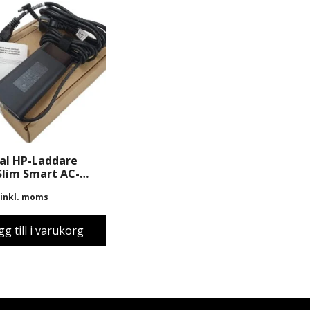
al HP-Laddare
Slim Smart AC-
er 4.5mm
inkl. moms
nr:4SC18AA#ABB)
n Box
gg till i varukorg