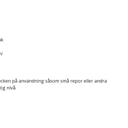
uk
ov
a tecken på användning såsom små repor eller andra
ög nivå.