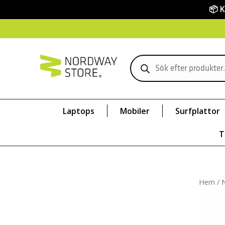
📦 
Laptops
Mobiler
Surfplattor
T
Hem
/
N