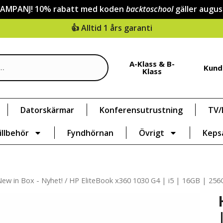
KAMPANJ! 10% rabatt med koden
backtoschool
gäller augus
👍 Alltid 1 års garanti
A-Klass & B-
Kund
Klass
Datorskärmar
Konferensutrustning
TV/
illbehör
Fyndhörnan
Övrigt
Keps
ew in Box - Nyhet!
/ HP EliteBook x360 1030 G4 | i5 | 16GB | 25