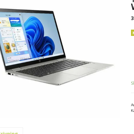
3
S
A
K
rivning