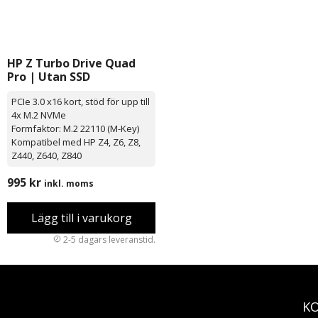
HP Z Turbo Drive Quad
Pro | Utan SSD
PCIe 3.0 x16 kort, stöd för upp till
4x M.2 NVMe
Formfaktor: M.2 22110 (M-Key)
Kompatibel med HP Z4, Z6, Z8,
Z440, Z640, Z840
995
kr
inkl. moms
Lägg till i varukorg
K