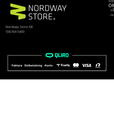
sup
O
Vå
re
Nordway Store AB
556764-5493