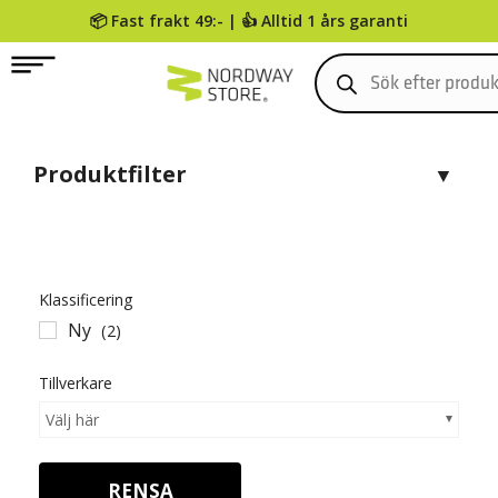
📦 Fast frakt 49:- | 👍 Alltid 1 års garanti
0
Produktfilter
Klassificering
Ny
(2)
Tillverkare
Välj här
RENSA