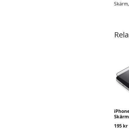
Skärm,
Rela
iPhone
Skärms
Monte
195
kr