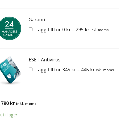
Garanti
Lägg till för
0
kr
–
295
kr
inkl. moms
ESET Antivirus
Lägg till för
345
kr
–
445
kr
inkl. moms
 790
kr
inkl. moms
lut i lager