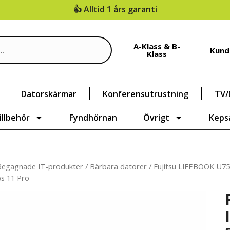
👍 Alltid 1 års garanti
A-Klass & B-
Kund
Klass
Datorskärmar
Konferensutrustning
TV/
illbehör
Fyndhörnan
Övrigt
Keps
Begagnade IT-produkter
/
Bärbara datorer
/ Fujitsu LIFEBOOK U75
s 11 Pro