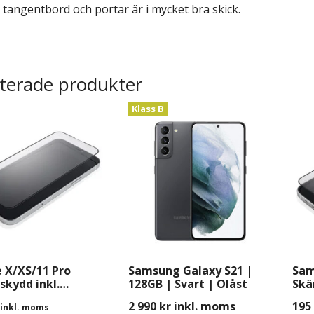
 tangentbord och portar är i mycket bra skick.
terade produkter
Klass B
 X/XS/11 Pro
Samsung Galaxy S21 |
Sam
kydd inkl.
128GB | Svart | Olåst
Skä
ring
Mon
2 990
kr
inkl. moms
195
inkl. moms