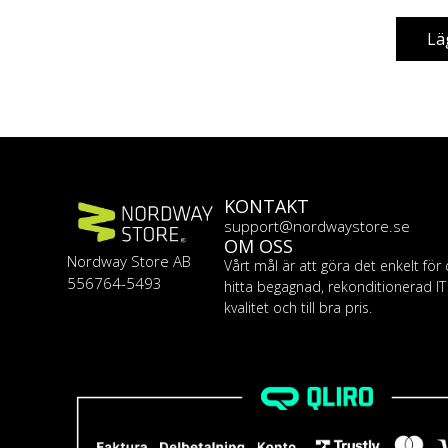
Lä
KONTAKT
support@nordwaystore.se
OM OSS
Nordway Store AB
Vårt mål är att göra det enkelt för 
556764-5493
hitta begagnad, rekonditionerad I
kvalitet och till bra pris.