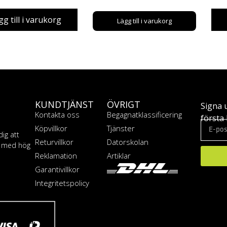
gg till i varukorg
Lägg till i varukorg
KUNDTJÄNST
ÖVRIGT
Signa 
Kontakta oss
Begagnatklassificering
första 
Köpvillkor
Tjänster
dig att
Returvillkor
Datorskolan
T med hög
Reklamation
Artiklar
Garantivillkor
Integritetspolicy