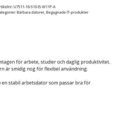
rtikelnr:
U7511-16-510-I5-W11P-A
ategorier:
Bärbara datorer
,
Begagnade IT-produkter
tagen för arbete, studier och daglig produktivitet.
 är smidig nog för flexibel användning.
en stabil arbetsdator som passar bra för