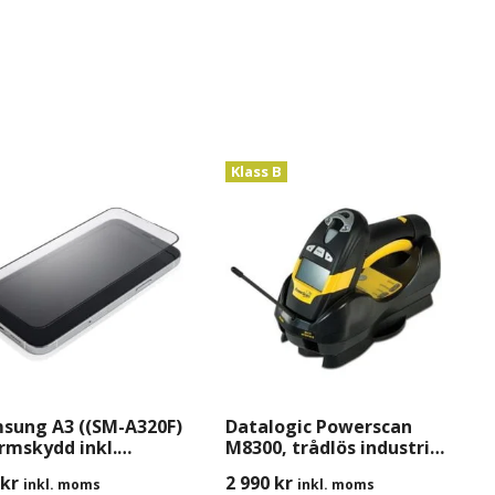
Klass B
sung A3 ((SM-A320F)
Datalogic Powerscan
rmskydd inkl.
M8300, trådlös industri
tering
scanner med
kr
2 990
kr
inkl. moms
inkl. moms
Basstation/Laddare,