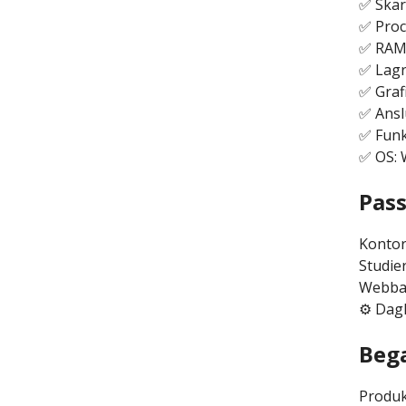
✅ Skär
✅ Proc
✅ RAM
✅ Lagr
✅ Grafi
✅ Ansl
✅ Funk
✅ OS: 
Pass
Kontor
Studie
Webbas
⚙️ Dagl
Bega
Produk