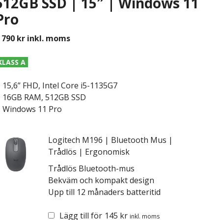
512GB SSD | 15″ | Windows 11
Pro
 790
kr
inkl. moms
KLASS A
15,6” FHD, Intel Core i5-1135G7
16GB RAM, 512GB SSD
Windows 11 Pro
Logitech M196 | Bluetooth Mus |
Trådlös | Ergonomisk
Trådlös Bluetooth-mus
Bekväm och kompakt design
Upp till 12 månaders batteritid
Lägg till för
145
kr
inkl. moms