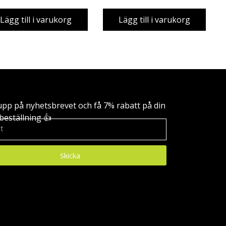
Begagnad, B-Grade
Lägg till i varukorg
Lägg till i varukorg
upp på nyhetsbrevet och få 7% rabatt på din
beställning 👍
Skicka