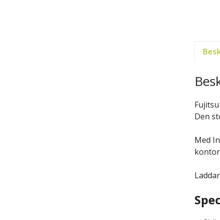
Besk
Besk
Fujits
Den st
Med In
kontor
Laddar
Spec