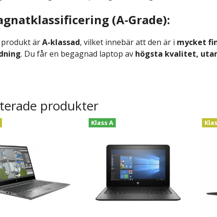
gnatklassificering (A-Grade):
 produkt är
A-klassad
, vilket innebär att den är i
mycket fin
dning
. Du får en begagnad laptop av
högsta kvalitet, uta
terade produkter
Klass A
Kla