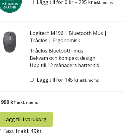
Lägg till för
0
kr
–
295
kr
inkl. moms
Logitech M196 | Bluetooth Mus |
Trådlös | Ergonomisk
Trådlös Bluetooth-mus
Bekväm och kompakt design
Upp till 12 månaders batteritid
Lägg till för
145
kr
inkl. moms
 990
kr
inkl. moms
Lägg till i varukorg
 Fast frakt 49kr