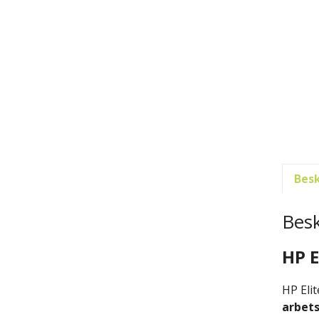
Besk
Besk
HP E
HP Eli
arbet