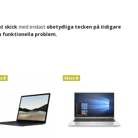
t skick
med endast
obetydliga tecken på tidigare
n funktionella problem
,
ss B
Klass B