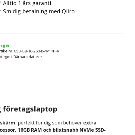
 Alltid 1 års garanti
 Smidig betalning med Qliro
 lager
rtikelnr:
850-G8-16-260-I5-W11P-A
ategori:
Bärbara datorer
g företagslaptop
” skärm
, perfekt för dig som behöver
extra
rocessor, 16GB RAM och blixtsnabb NVMe SSD-