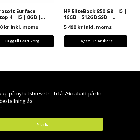
rosoft Surface
HP EliteBook 850 G8 | i5 |
op 4 | i5 | 8GB |
16GB | 512GB SSD |
GB SSD | Windows 11
Windows 11 Pro | 15,6”
90
kr
inkl. moms
5 490
kr
inkl. moms
 | 13″
Lägg till i varukorg
Lägg till i varukorg
upp på nyhetsbrevet och få 7% rabatt på din
beställning 👍
Skicka