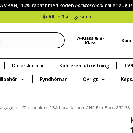
KAMPANJ! 10% rabatt med koden
backtoschool
gäller augus
👍 Alltid 1 års garanti
A-Klass & B-
Kund
Klass
Datorskärmar
Konferensutrustning
TV/
illbehör
Fyndhörnan
Övrigt
Keps
Begagnade IT-produkter
/
Bärbara datorer
/ HP EliteBook 850 G8 