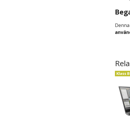
Bega
Denna
använ
Rela
Klass B