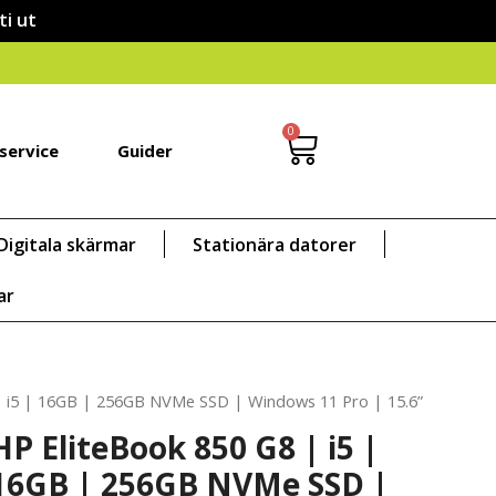
ti ut
0
service
Guider
Digitala skärmar
Stationära datorer
ar
| i5 | 16GB | 256GB NVMe SSD | Windows 11 Pro | 15.6”
HP EliteBook 850 G8 | i5 |
16GB | 256GB NVMe SSD |