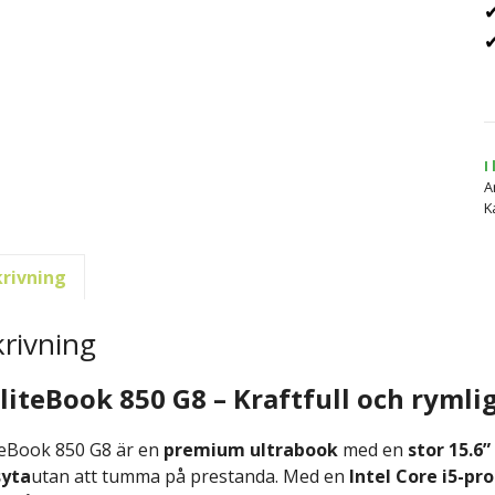
✔
✔
I
A
K
rivning
rivning
liteBook 850 G8 – Kraftfull och rymli
teBook 850 G8 är en
premium ultrabook
med en
stor 15.6
syta
utan att tumma på prestanda. Med en
Intel Core i5-p