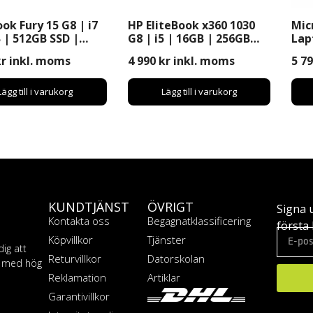
ok Fury 15 G8 | i7
HP EliteBook x360 1030
Mic
 | 512GB SSD |
G8 | i5 | 16GB | 256GB
Lapt
a Quadro RTX-
SSD | Windows 10 Pro |
256
kr
inkl. moms
4 990
kr
inkl. moms
5 7
| Windows 11 Pro |
13,3″
Pro
Lägg till i varukorg
Lägg till i varukorg
KUNDTJÄNST
ÖVRIGT
Signa 
Kontakta oss
Begagnatklassificering
första 
Köpvillkor
Tjänster
dig att
Returvillkor
Datorskolan
T med hög
Reklamation
Artiklar
Garantivillkor