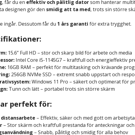
g
, får du en
effektiv och pålitlig dator
som hanterar multit
tta designen gör den
smidig att ta med
, trots sin större sk
e ingår. Dessutom får du
1 års garanti
för extra trygghet.
ifikationer:
rm:
15.6” Full HD – stor och skarp bild för arbete och media
essor:
Intel Core i5-1145G7 – kraftfull och energieffektiv p
ne:
16GB RAM – perfekt för multitasking och krävande pro
ing:
256GB NVMe SSD – extremt snabb uppstart och respo
rativsystem:
Windows 11 Pro – säkert och optimerat för pr
gn:
Tunn och lätt – portabel trots sin större skärm
ar perfekt för:
 distansarbete
– Effektiv, säker och med gott om arbetsyta
r
– Stor skärm och kraftfull prestanda för anteckningar och
gsanvändning
– Snabb, pålitlig och smidig för alla behov