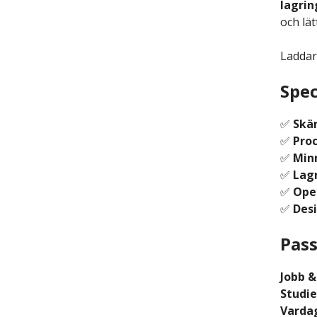
lagrin
och lä
Laddar
Spec
✅
Skä
✅
Proc
✅
Min
✅
Lagr
✅
Ope
✅
Desi
Pass
Jobb &
Studie
Varda