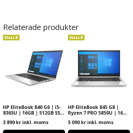
Relaterade produkter
Klass B
Klass B
HP EliteBook 840 G6 | i5-
HP EliteBook 845 G8 |
8365U | 16GB | 512GB SSD
Ryzen 7 PRO 5850U | 16GB
| 14″ | Windows 11 Pro
| 512GB SSD | 14″ |
3 890
kr
inkl. moms
5 090
kr
inkl. moms
Windows 11 Pro