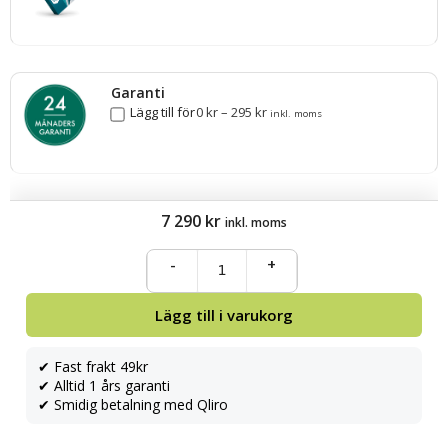
Garanti
Lägg till för
0
kr
–
295
kr
inkl. moms
7 290
kr
inkl. moms
-
+
Lägg till i varukorg
✔ Fast frakt 49kr
✔ Alltid 1 års garanti
✔ Smidig betalning med Qliro