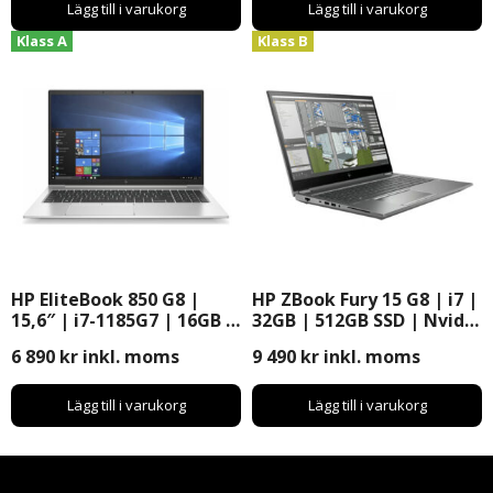
Lägg till i varukorg
Lägg till i varukorg
Klass A
Klass B
HP EliteBook 850 G8 |
HP ZBook Fury 15 G8 | i7 |
15,6″ | i7-1185G7 | 16GB |
32GB | 512GB SSD | Nvidia
256GB SSD | Windows 11
Quadro RTX-A2000 |
6 890
kr
inkl. moms
9 490
kr
inkl. moms
Pro
Windows 11 Pro | 15,6″
Lägg till i varukorg
Lägg till i varukorg