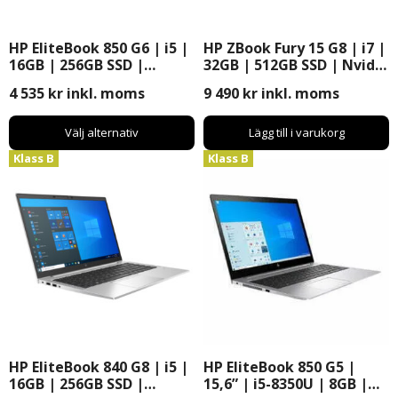
HP EliteBook 850 G6 | i5 |
HP ZBook Fury 15 G8 | i7 |
16GB | 256GB SSD |
32GB | 512GB SSD | Nvidia
Windows 11 Pro | 15,6″
Quadro RTX-A2000 |
4 535
kr
inkl. moms
9 490
kr
inkl. moms
Windows 11 Pro | 15,6″
Välj alternativ
Lägg till i varukorg
Klass B
Klass B
HP EliteBook 840 G8 | i5 |
HP EliteBook 850 G5 |
16GB | 256GB SSD |
15,6” | i5-8350U | 8GB |