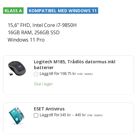
KLASS A
KOMPATIBEL MED WINDOWS 11
15,6” FHD, Intel Core i7-9850H
16GB RAM, 256GB SSD
Windows 11 Pro
Logitech M185, Trådlös datormus inkl
batterier
Lägg till för
198.75
kr
inkl. moms
Slut i lager
ESET Antivirus
Lägg till för
345
kr
–
445
kr
inkl. moms