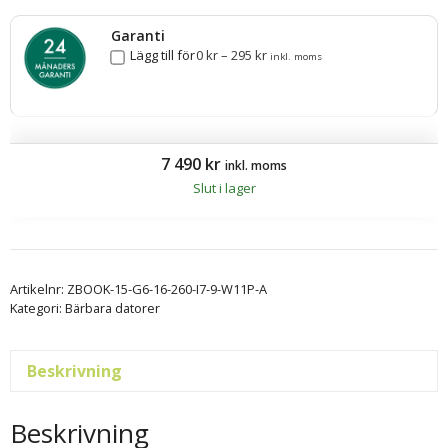
Garanti
Lägg till för
0
kr
–
295
kr
inkl. moms
7 490
kr
inkl. moms
Slut i lager
Artikelnr:
ZBOOK-15-G6-16-260-I7-9-W11P-A
Kategori:
Bärbara datorer
Beskrivning
Beskrivning