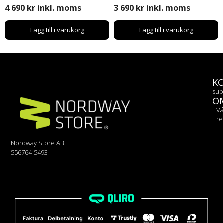
Windows 11 Pro | 14″
256GB SSD | Windows 11
4 690
kr
inkl. moms
3 690
kr
inkl. moms
Pro
Lägg till i varukorg
Lägg till i varukorg
K
sup
O
Vå
re
Nordway Store AB
556764-5493