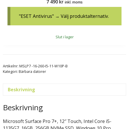
7 490
kr
inkl. moms
"ESET Antivirus"
→
Välj produktalternativ.
Slut i lager
Artikelnr:
MSLP7 -16-260-I5-11-W10P-B
Kategori:
Bärbara datorer
Beskrivning
Beskrivning
Microsoft Surface Pro 7+, 12″ Touch, Intel Core i5-
1135G7, 16GB, 256GB NVMe SSD, Windows 10 Pro