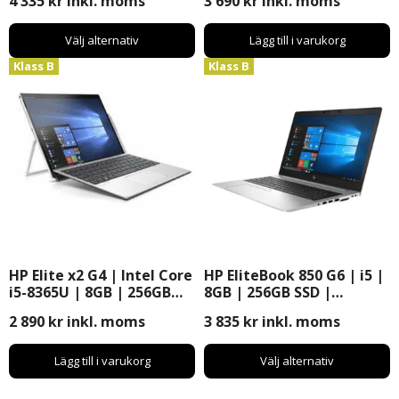
4 335
kr
inkl. moms
3 690
kr
inkl. moms
Välj alternativ
Lägg till i varukorg
Klass B
Klass B
HP Elite x2 G4 | Intel Core
HP EliteBook 850 G6 | i5 |
i5-8365U | 8GB | 256GB
8GB | 256GB SSD |
SSD | 12″ | Windows 11
Windows 11 Pro | 15,6″
2 890
kr
inkl. moms
3 835
kr
inkl. moms
Pro
Lägg till i varukorg
Välj alternativ