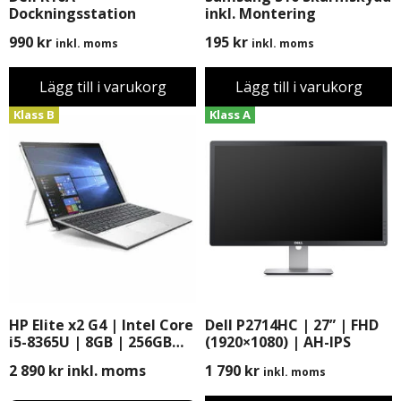
Dockningsstation
inkl. Montering
990
kr
195
kr
inkl. moms
inkl. moms
Lägg till i varukorg
Lägg till i varukorg
Klass B
Klass A
HP Elite x2 G4 | Intel Core
Dell P2714HC | 27” | FHD
i5-8365U | 8GB | 256GB
(1920×1080) | AH-IPS
SSD | 12″ | Windows 11
2 890
kr
inkl. moms
1 790
kr
inkl. moms
Pro