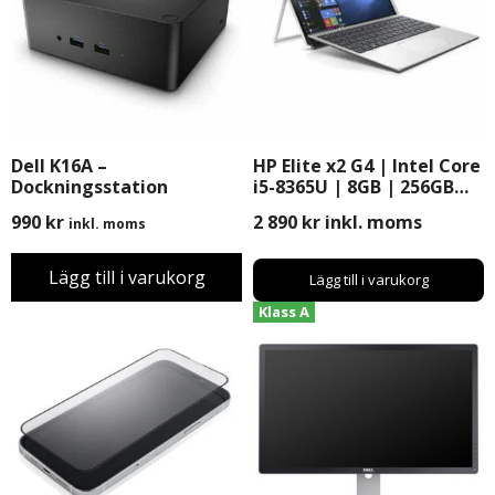
Dell K16A –
HP Elite x2 G4 | Intel Core
Dockningsstation
i5-8365U | 8GB | 256GB
SSD | 12″ | Windows 11
990
kr
2 890
kr
inkl. moms
inkl. moms
Pro
Lägg till i varukorg
Lägg till i varukorg
Klass A