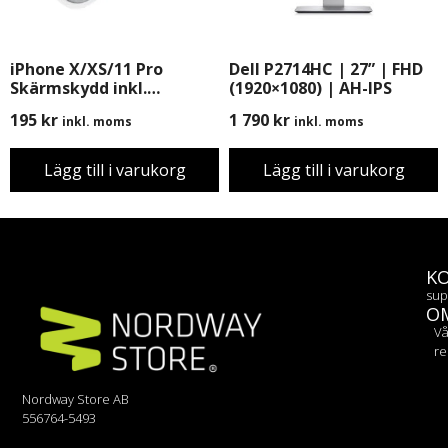
iPhone X/XS/11 Pro
Dell P2714HC | 27” | FHD
Skärmskydd inkl.
(1920×1080) | AH-IPS
Montering
195
kr
1 790
kr
inkl. moms
inkl. moms
Lägg till i varukorg
Lägg till i varukorg
K
sup
O
Vå
re
Nordway Store AB
556764-5493