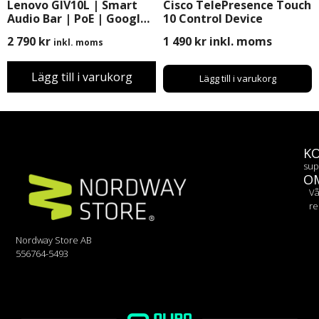
Lenovo GIV10L | Smart
Cisco TelePresence Touch
Audio Bar | PoE | Google
10 Control Device
Meet
2 790
kr
1 490
kr
inkl. moms
inkl. moms
Lägg till i varukorg
Lägg till i varukorg
K
sup
O
Vå
re
Nordway Store AB
556764-5493