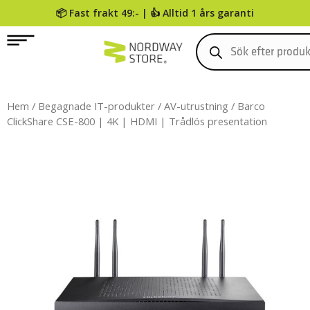
📦 Fast frakt 49:- | 👍 Alltid 1 års garanti
0
Hem
/
Begagnade IT-produkter
/
AV-utrustning
/ Barco
ClickShare CSE-800 | 4K | HDMI | Trådlös presentation