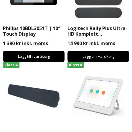
Philips 10BDL3051T | 10″ |
Logitech Rally Plus Ultra-
Touch Display
HD Komplett
Videokonferenssystem
1 390
kr
inkl. moms
14 990
kr
inkl. moms
Lägg till i varukorg
Lägg till i varukorg
Klass A
Klass A