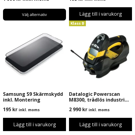
Lägg till i varukorg
Välj alternativ
Klass B
Samsung S9 Skärmskydd
Datalogic Powerscan
inkl. Montering
M8300, trådlös industri
scanner med
195
kr
2 990
kr
inkl. moms
inkl. moms
Basstation/Laddare,
Begagnad, B-Grade
Lägg till i varukorg
Lägg till i varukorg