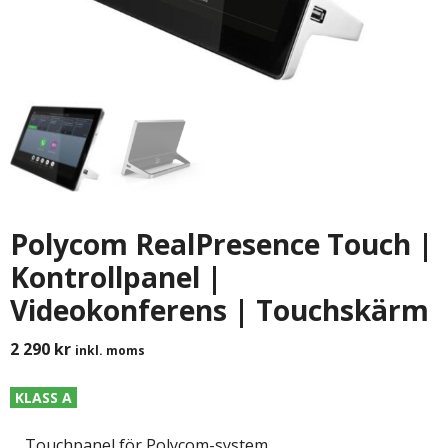
Polycom RealPresence Touch |
Kontrollpanel |
Videokonferens | Touchskärm
2 290
kr
inkl. moms
KLASS A
Touchpanel för Polycom-system