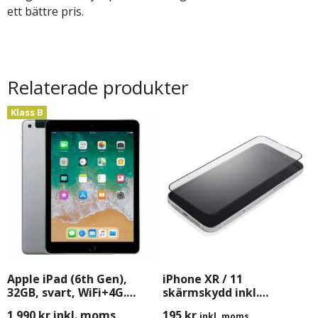
ett bättre pris.
Relaterade produkter
Klass B
Apple iPad (6th Gen),
iPhone XR / 11
32GB, svart, WiFi+4G.
skärmskydd inkl.
Begagnad (B-Grade)
Montering
1 990
kr
inkl. moms
195
kr
inkl. moms