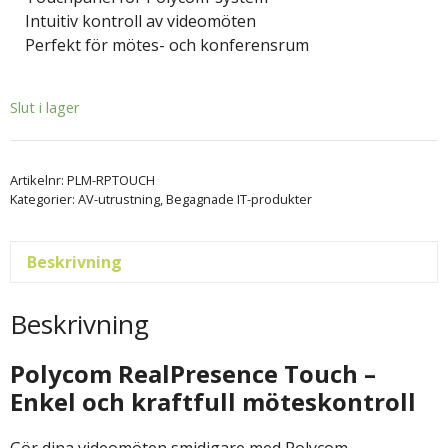
Intuitiv kontroll av videomöten
Perfekt för mötes- och konferensrum
Slut i lager
Artikelnr:
PLM-RPTOUCH
Kategorier:
AV-utrustning
,
Begagnade IT-produkter
Beskrivning
Beskrivning
Polycom RealPresence Touch –
Enkel och kraftfull möteskontroll
Gör dina videomöten smidigare med Polycom