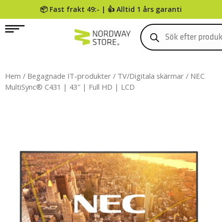
📦 Fast frakt 49:- | 👍 Alltid 1 års garanti
0
Hem
/
Begagnade IT-produkter
/
TV/Digitala skärmar
/ NEC
MultiSync® C431 | 43″ | Full HD | LCD