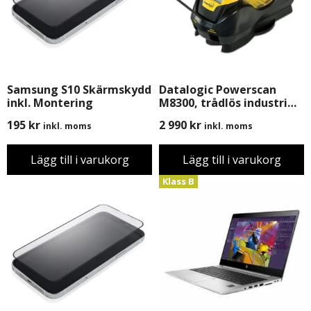
Samsung S10 Skärmskydd
Datalogic Powerscan
inkl. Montering
M8300, trådlös industri
scanner med
195
kr
2 990
kr
inkl. moms
inkl. moms
Basstation/Laddare,
Begagnad, B-Grade
Lägg till i varukorg
Lägg till i varukorg
Klass B