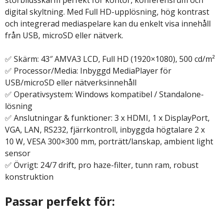
digital skyltning. Med Full HD-upplösning, hög kontrast
och integrerad mediaspelare kan du enkelt visa innehåll
från USB, microSD eller nätverk.
✅ Skärm: 43″ AMVA3 LCD, Full HD (1920×1080), 500 cd/m²
✅ Processor/Media: Inbyggd MediaPlayer för
USB/microSD eller nätverksinnehåll
✅ Operativsystem: Windows kompatibel / Standalone-
lösning
✅ Anslutningar & funktioner: 3 x HDMI, 1 x DisplayPort,
VGA, LAN, RS232, fjärrkontroll, inbyggda högtalare 2 x
10 W, VESA 300×300 mm, porträtt/lanskap, ambient light
sensor
✅ Övrigt: 24/7 drift, pro haze-filter, tunn ram, robust
konstruktion
Passar perfekt för: