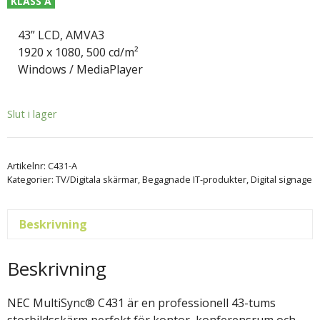
KLASS A
43” LCD, AMVA3
1920 x 1080, 500 cd/m²
Windows / MediaPlayer
Slut i lager
Artikelnr:
C431-A
Kategorier:
TV/Digitala skärmar
,
Begagnade IT-produkter
,
Digital signage
Beskrivning
Beskrivning
NEC MultiSync® C431 är en professionell 43-tums
storbildsskärm perfekt för kontor, konferensrum och