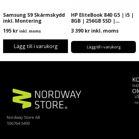
Samsung S9 Skärmskydd
HP EliteBook 840 G5 | i5 |
inkl. Montering
8GB | 256GB SSD |
Windows 11 Pro | 14″
195
kr
3 390
kr
inkl. moms
inkl. moms
Lägg till i varukorg
Lägg till i varukorg
K
sup
O
Vå
re
Nordway Store AB
556764-5493