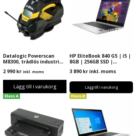
Datalogic Powerscan
HP EliteBook 840 G5 | i5 |
M8300, trådlös industri
8GB | 256GB SSD |
scanner med
Windows 11 Pro | 14″
2 990
kr
3 890
kr
inkl. moms
inkl. moms
Basstation/Laddare,
Begagnad, B-Grade
Lägg till i varukorg
Lägg till i varukorg
Klass A
Klass B