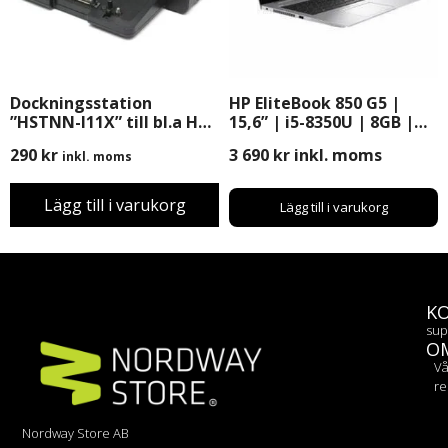
Dockningsstation
HP EliteBook 850 G5 |
”HSTNN-I11X” till bl.a HP
15,6” | i5-8350U | 8GB |
8440p, 8470p, 8460w m.m
256GB SSD | Windows 11
290
kr
3 690
kr
inkl. moms
inkl. moms
Pro
Lägg till i varukorg
Lägg till i varukorg
K
sup
O
Vå
re
Nordway Store AB