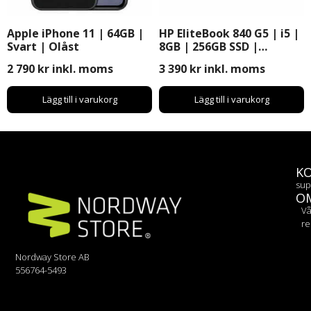
Apple iPhone 11 | 64GB |
HP EliteBook 840 G5 | i5 |
Svart | Olåst
8GB | 256GB SSD |
Windows 11 Pro | 14″
2 790
kr
inkl. moms
3 390
kr
inkl. moms
Lägg till i varukorg
Lägg till i varukorg
K
sup
O
Vå
re
Nordway Store AB
556764-5493