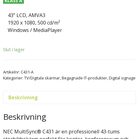
KLASS A
43” LCD, AMVA3
1920 x 1080, 500 cd/m²
Windows / MediaPlayer
Slut i lager
Artikelnr:
C431-A
Kategorier:
TV/Digitala skärmar
,
Begagnade IT-produkter
,
Digital signage
Beskrivning
Beskrivning
NEC MultiSync® C431 är en professionell 43-tums
storbildsskärm perfekt för kontor, konferensrum och