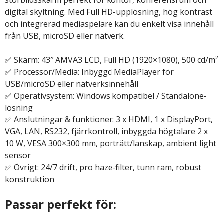
digital skyltning. Med Full HD-upplösning, hög kontrast
och integrerad mediaspelare kan du enkelt visa innehåll
från USB, microSD eller nätverk.
✅ Skärm: 43″ AMVA3 LCD, Full HD (1920×1080), 500 cd/m²
✅ Processor/Media: Inbyggd MediaPlayer för
USB/microSD eller nätverksinnehåll
✅ Operativsystem: Windows kompatibel / Standalone-
lösning
✅ Anslutningar & funktioner: 3 x HDMI, 1 x DisplayPort,
VGA, LAN, RS232, fjärrkontroll, inbyggda högtalare 2 x
10 W, VESA 300×300 mm, porträtt/lanskap, ambient light
sensor
✅ Övrigt: 24/7 drift, pro haze-filter, tunn ram, robust
konstruktion
Passar perfekt för: