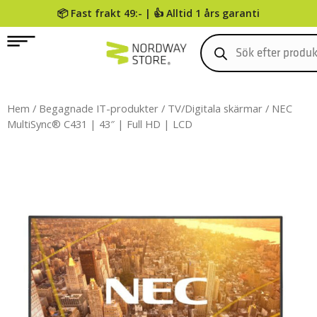
📦 Fast frakt 49:- | 👍 Alltid 1 års garanti
0
Hem
/
Begagnade IT-produkter
/
TV/Digitala skärmar
/ NEC
MultiSync® C431 | 43″ | Full HD | LCD