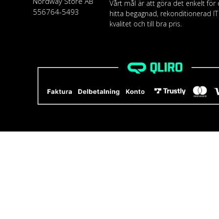
Nordway Store AB
Vårt mål är att göra det enkelt för 
556764-5493
hitta begagnad, rekonditionerad I
kvalitet och till bra pris.