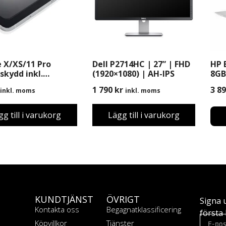
 X/XS/11 Pro
Dell P2714HC | 27” | FHD
HP 
kydd inkl.
(1920×1080) | AH-IPS
8GB
ring
Win
1 790
kr
3 8
inkl. moms
inkl. moms
gg till i varukorg
Lägg till i varukorg
KUNDTJÄNST
ÖVRIGT
Signa 
Kontakta oss
Begagnatklassificering
första 
Köpvillkor
Tjänster