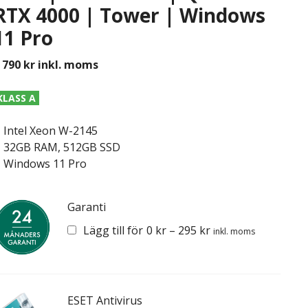
RTX 4000 | Tower | Windows
11 Pro
 790
kr
inkl. moms
KLASS A
Intel Xeon W-2145
32GB RAM, 512GB SSD
Windows 11 Pro
Garanti
Lägg till för
0
kr
–
295
kr
inkl. moms
ESET Antivirus