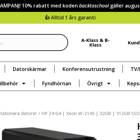
KAMPANJ! 10% rabatt med koden
backtoschool
gäller augus
👍 Alltid 1 års garanti
A-Klass & B-
Kund
Klass
Datorskärmar
Konferensutrustning
TV/
illbehör
Fyndhörnan
Övrigt
Keps
tationära datorer
/ HP Z4 G4 | Xeon W-2145 | 32GB | 512GB SSD