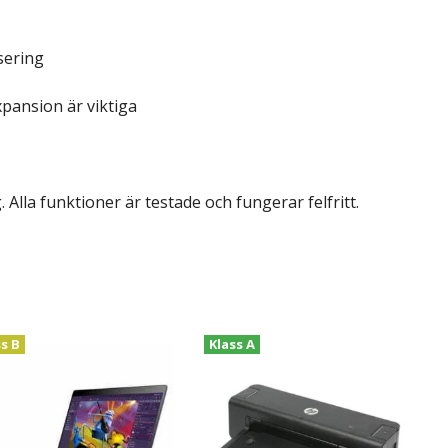
sering
pansion är viktiga
Alla funktioner är testade och fungerar felfritt.
ss B
Klass A