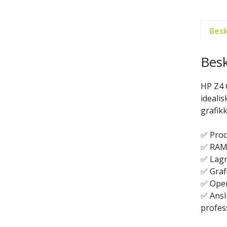
Besk
Besk
HP Z4 
idealis
grafik
✅ Proc
✅ RAM:
✅ Lagr
✅ Graf
✅ Oper
✅ Ansl
profess