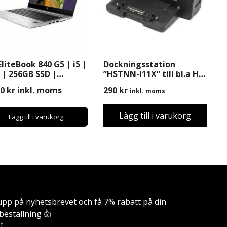
EliteBook 840 G5 | i5 |
Dockningsstation
 | 256GB SSD |
”HSTNN-I11X” till bl.a HP
dows 11 Pro | 14″
8440p, 8470p, 8460w m.m
90
kr
inkl. moms
290
kr
inkl. moms
Lägg till i varukorg
Lägg till i varukorg
upp på nyhetsbrevet och få 7% rabatt på din
beställning 👍