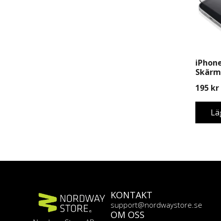
iPhone
Skärms
Monte
195
kr
Lä
KONTAKT
support@nordwaystore.se
OM OSS