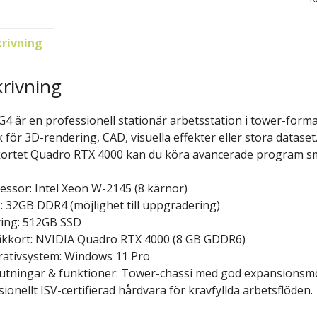
rivning
rivning
G4 är en professionell stationär arbetsstation i tower-for
k för 3D-rendering, CAD, visuella effekter eller stora datase
kortet Quadro RTX 4000 kan du köra avancerade program smid
essor: Intel Xeon W-2145 (8 kärnor)
 32GB DDR4 (möjlighet till uppgradering)
ing: 512GB SSD
ikkort: NVIDIA Quadro RTX 4000 (8 GB GDDR6)
ativsystem: Windows 11 Pro
utningar & funktioner: Tower-chassi med god expansionsmöjli
ionellt ISV-certifierad hårdvara för kravfyllda arbetsflöden.