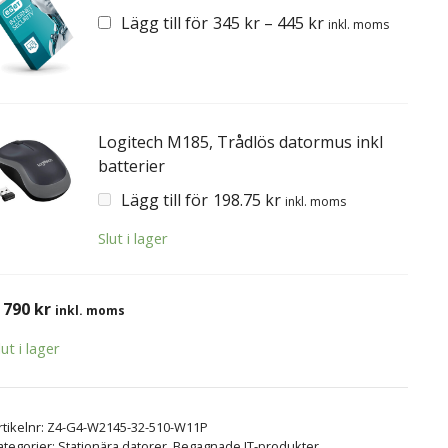
Lägg till för
345
kr
–
445
kr
inkl. moms
Logitech M185, Trådlös datormus inkl
batterier
Lägg till för
198.75
kr
inkl. moms
Slut i lager
 790
kr
inkl. moms
lut i lager
rtikelnr:
Z4-G4-W2145-32-510-W11P
ategorier:
Stationära datorer
,
Begagnade IT-produkter