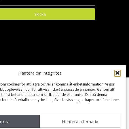
Skicka
Hantera din integritet
som cookies för att lagra och/eller komma åt enhetsinformation. Vi gör
webbupplevelsen och för att visa (icke-) anpassade annonser. Genom att
kan vi behandla data som surfbeteende eller unika ID:n på denna
ycka eller återkalla samtycke kan påverka vissa egenskaper och funktioner
ptera
Hantera alternativ