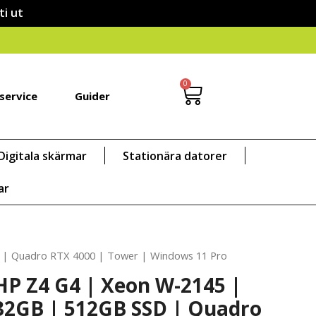
ti ut
0
service
Guider
Digitala skärmar
Stationära datorer
ar
 | Quadro RTX 4000 | Tower | Windows 11 Pro
HP Z4 G4 | Xeon W-2145 |
32GB | 512GB SSD | Quadro