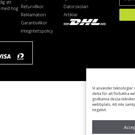
dig att
Returvillkor
Datorskolan
T med hög
Reklamation
Artiklar
Garantivillkor
Integritetspolicy
Vi använder teknologier 
detta för att förbättra 
godkänna dessa tekniker 
webbplats. Att inte samt
negativt.
Acce