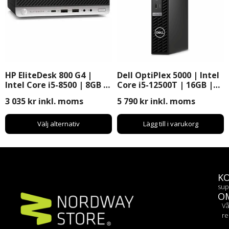
HP EliteDesk 800 G4 |
Dell OptiPlex 5000 | Intel
Intel Core i5-8500 | 8GB |
Core i5-12500T | 16GB |
256GB SSD | Windows 11
512GB SSD | Windows 11
3 035
kr
inkl. moms
5 790
kr
inkl. moms
Pro
Pro
Välj alternativ
Lägg till i varukorg
K
sup
O
Vå
re