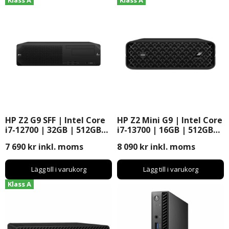
Klass A
Klass A
HP Z2 G9 SFF | Intel Core
HP Z2 Mini G9 | Intel Core
i7-12700 | 32GB | 512GB
i7-13700 | 16GB | 512GB
SSD | SFF | Windows 11
SSD | Mini | Windows 11
7 690
kr
inkl. moms
8 090
kr
inkl. moms
Pro
Pro
Lägg till i varukorg
Lägg till i varukorg
Klass A