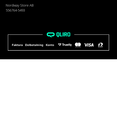
Nordway Store AB
556764-5493