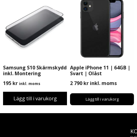
Samsung S10 Skärmskydd
Apple iPhone 11 | 64GB |
inkl. Montering
Svart | Olåst
195
kr
2 790
kr
inkl. moms
inkl. moms
Lägg till i varukorg
Lägg till i varukorg
K
sup