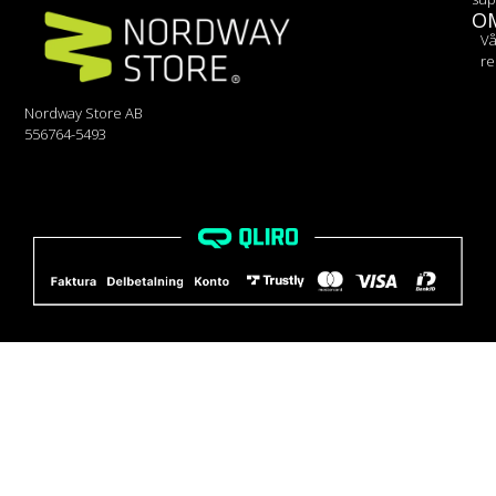
O
Vå
re
Nordway Store AB
556764-5493