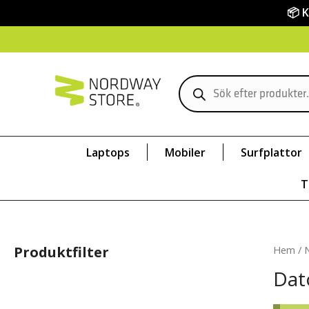
📦 
Laptops
Mobiler
Surfplattor
T
Produktfilter
Hem
/
Dat