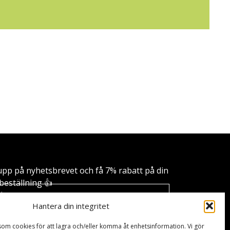
upp på nyhetsbrevet och få 7% rabatt på din
beställning 👍
Hantera din integritet
Skicka
som cookies för att lagra och/eller komma åt enhetsinformation. Vi gör