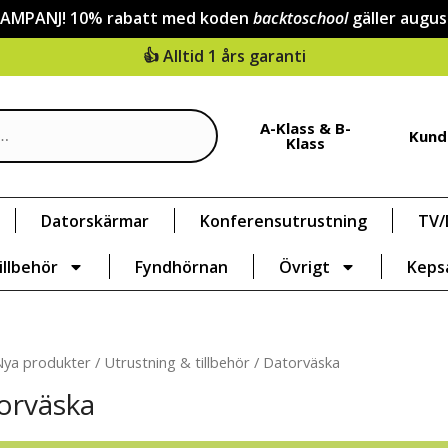
KAMPANJ! 10% rabatt med koden
backtoschool
gäller augus
👍 Alltid 1 års garanti
A-Klass & B-
Kund
Klass
Datorskärmar
Konferensutrustning
TV/
illbehör
Fyndhörnan
Övrigt
Keps
Nya produkter
/
Utrustning & tillbehör
/ Datorväska
orväska