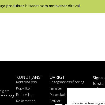
nga produkter hittades som motsvarar ditt val.
KUNDTJÄNST
ÖVRIGT
Signa 
Kontakta oss
Begagnatklassificering
första 
Köpvillkor
Tjänster
dig att
Returvillkor
Datorskolan
T med hög
Reklamation
Artiklar
Vi använder teknologier 