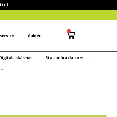
ti ut
0
service
Guider
Digitala skärmar
Stationära datorer
ar