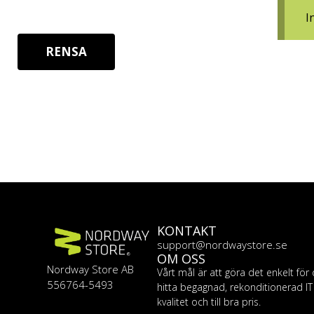
I
RENSA
KONTAKT
support@nordwaystore.se
OM OSS
Nordway Store AB
Vårt mål är att göra det enkelt för 
556764-5493
hitta begagnad, rekonditionerad I
kvalitet och till bra pris.