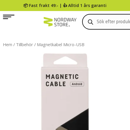
📦 Fast frakt 49:- | 👍 Alltid 1 års garanti
0
Hem
/
Tillbehör
/ Magnetkabel Micro-USB