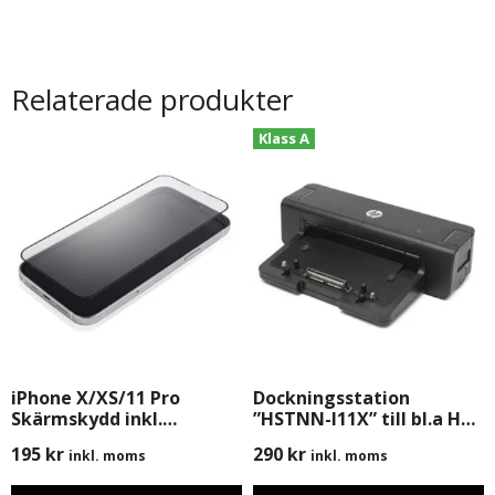
Relaterade produkter
Klass A
iPhone X/XS/11 Pro
Dockningsstation
Skärmskydd inkl.
”HSTNN-I11X” till bl.a HP
Montering
8440p, 8470p, 8460w m.m
195
kr
290
kr
inkl. moms
inkl. moms