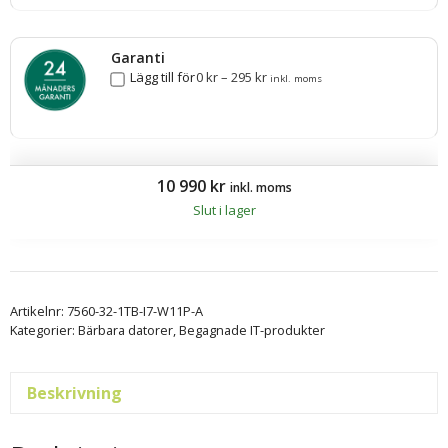
Garanti
Lägg till för
0
kr
–
295
kr
inkl. moms
10 990
kr
inkl. moms
Slut i lager
Artikelnr:
7560-32-1TB-I7-W11P-A
Kategorier:
Bärbara datorer
,
Begagnade IT-produkter
Beskrivning