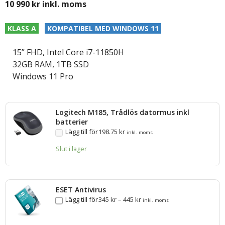
10 990
kr
inkl. moms
KLASS A
KOMPATIBEL MED WINDOWS 11
15” FHD, Intel Core i7-11850H
32GB RAM, 1TB SSD
Windows 11 Pro
Logitech M185, Trådlös datormus inkl
batterier
Lägg till för
198.75
kr
inkl. moms
Slut i lager
ESET Antivirus
Lägg till för
345
kr
–
445
kr
inkl. moms