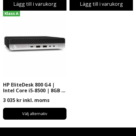
Lägg till i varukorg
Lägg till i varukorg
Klass A
HP EliteDesk 800 G4 |
Intel Core i5-8500 | 8GB |
256GB SSD | Windows 11
3 035
kr
inkl. moms
Pro
Välj alternativ