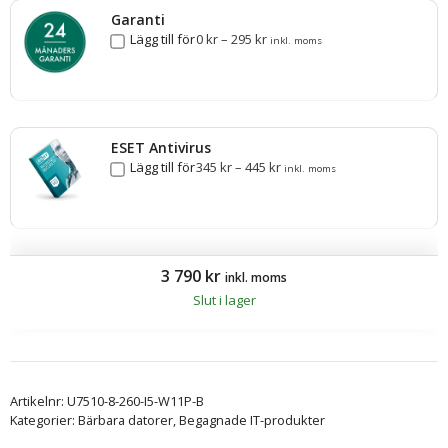
Garanti
Lägg till för
0
kr
–
295
kr
inkl. moms
ESET Antivirus
Lägg till för
345
kr
–
445
kr
inkl. moms
3 790
kr
inkl. moms
Slut i lager
Artikelnr:
U7510-8-260-I5-W11P-B
Kategorier:
Bärbara datorer
,
Begagnade IT-produkter