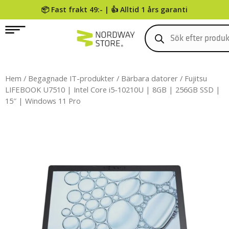
📦 Fast frakt 49:- | 👍 Alltid 1 års garanti
0
Hem
/
Begagnade IT-produkter
/
Bärbara datorer
/ Fujitsu
LIFEBOOK U7510 | Intel Core i5-10210U | 8GB | 256GB SSD |
15″ | Windows 11 Pro