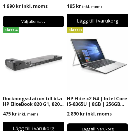
Begagnad (B-Grade)
1 990
kr
inkl. moms
195
kr
inkl. moms
Lägg till i varukorg
Välj alternativ
Klass A
Klass B
Dockningsstation till bl.a
HP Elite x2 G4 | Intel Core
HP EliteBook 820 G1, 820
i5-8365U | 8GB | 256GB
G2, ZBook (14″) utan
SSD | 12″ | Windows 11
475
kr
2 890
kr
inkl. moms
inkl. moms
nätdel. Begagnad
Pro
Lägg till i varukorg
Lägg till i varukorg