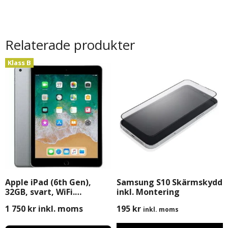
Relaterade produkter
Klass B
Apple iPad (6th Gen),
Samsung S10 Skärmskydd
32GB, svart, WiFi.
inkl. Montering
Begagnad
1 750
kr
inkl. moms
195
kr
inkl. moms