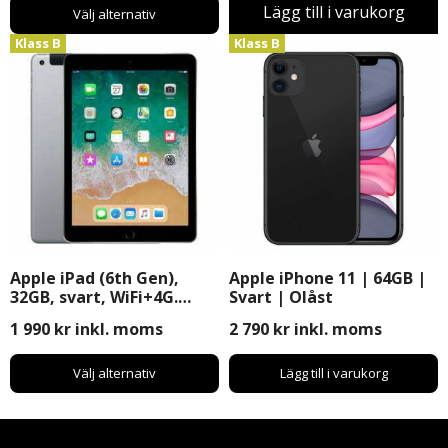
Lägg till i varukorg
Välj alternativ
Klass B
Klass B
Apple iPad (6th Gen),
Apple iPhone 11 | 64GB |
32GB, svart, WiFi+4G.
Svart | Olåst
Begagnad (B-Grade)
1 990
kr
inkl. moms
2 790
kr
inkl. moms
Välj alternativ
Lägg till i varukorg