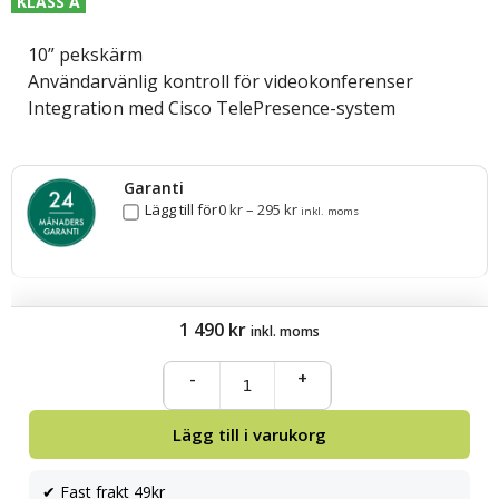
KLASS A
10” pekskärm
Användarvänlig kontroll för videokonferenser
Integration med Cisco TelePresence-system
Garanti
Lägg till för
0
kr
–
295
kr
inkl. moms
1 490
kr
inkl. moms
-
+
Lägg till i varukorg
✔ Fast frakt 49kr