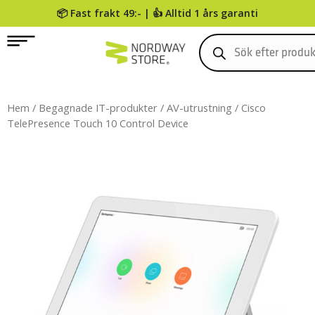
📦 Fast frakt 49:- | 👍 Alltid 1 års garanti
0
Hem
/
Begagnade IT-produkter
/
AV-utrustning
/ Cisco
TelePresence Touch 10 Control Device