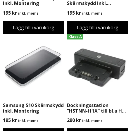
inkl. Montering
Skärmskydd inkl.
Montering
195
kr
195
kr
inkl. moms
inkl. moms
Lägg till i varukorg
Lägg till i varukorg
Klass A
Samsung S10 Skärmskydd
Dockningsstation
inkl. Montering
”HSTNN-I11X” till bl.a HP
8440p, 8470p, 8460w m.m
195
kr
290
kr
inkl. moms
inkl. moms