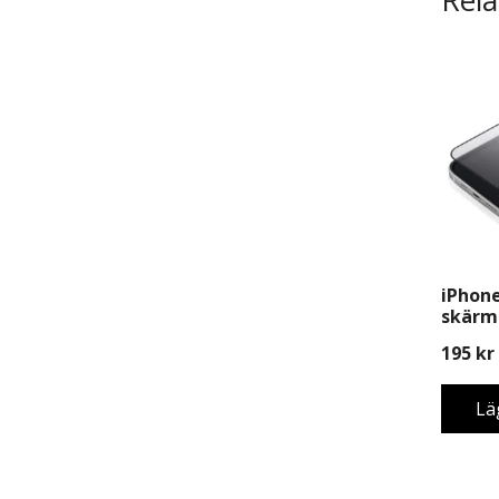
iPhone
skärms
Monte
195
kr
Lä