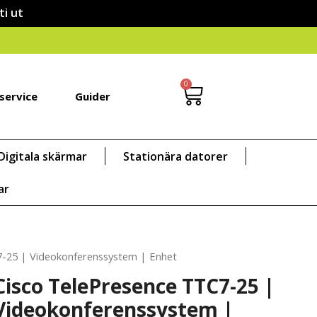
ti ut
0
service
Guider
Digitala skärmar
Stationära datorer
ar
7-25 | Videokonferenssystem | Enhet
Cisco TelePresence TTC7-25 |
Videokonferenssystem |