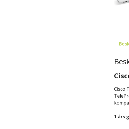
Besk
Besk
Cisc
Cisco 
TelePr
kompat
1 års 