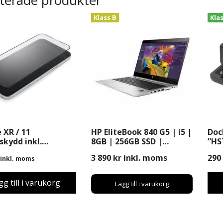
Klass B
Kla
 XR / 11
HP EliteBook 840 G5 | i5 |
Doc
kydd inkl.
8GB | 256GB SSD |
”HS
ring
Windows 11 Pro | 14″
844
3 890
kr
inkl. moms
290
inkl. moms
gg till i varukorg
Lägg till i varukorg