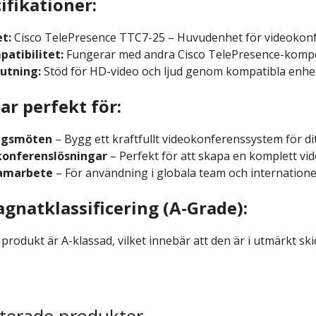
ifikationer:
t:
Cisco TelePresence TTC7-25 – Huvudenhet för videokon
atibilitet:
Fungerar med andra Cisco TelePresence-komp
utning:
Stöd för HD-video och ljud genom kompatibla enhe
ar perfekt för:
agsmöten
– Bygg ett kraftfullt videokonferenssystem för di
konferenslösningar
– Perfekt för att skapa en komplett vi
samarbete
– För användning i globala team och internatione
gnatklassificering (A-Grade):
rodukt är A-klassad, vilket innebär att den är i utmärkt skic
terade produkter