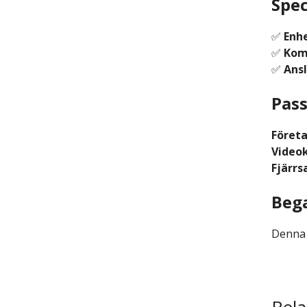
Spec
✅
Enhe
✅
Komp
✅
Ansl
Pass
Föret
Video
Fjärr
Bega
Denna p
Rela