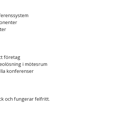
ferenssystem
onenter
ter
tt företag
deolösning i mötesrum
lla konferenser
k och fungerar felfritt.