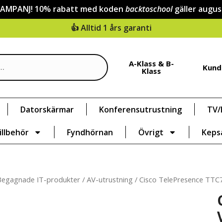
KAMPANJ! 10% rabatt med koden
backtoschool
gäller augus
👍 Alltid 1 års garanti
A-Klass & B-
Kund
Klass
Datorskärmar
Konferensutrustning
TV/
illbehör
Fyndhörnan
Övrigt
Keps
Begagnade IT-produkter
/
AV-utrustning
/ Cisco TelePresence TTC