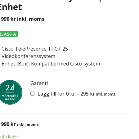
Enhet
 990
kr
inkl. moms
KLASS A
Cisco TelePresence TTC7-25 –
Videokonferenssystem
Enhet (Box), Kompatibel med Cisco system
Garanti
Lägg till för
0
kr
–
295
kr
inkl. moms
 990
kr
inkl. moms
lut i lager