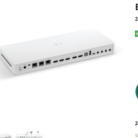
2
2
S