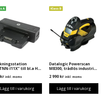
ss A
Klass B
kningsstation
Datalogic Powerscan
TNN-I11X” till bl.a HP
M8300, trådlös industri
0p, 8470p, 8460w m.m
scanner med
kr
2 990
kr
inkl. moms
inkl. moms
Basstation/Laddare,
Begagnad, B-Grade
Lägg till i varukorg
Lägg till i varukorg