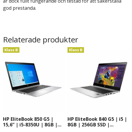
är dock fullt fungerande och testad för att säkerställa
god prestanda.
Relaterade produkter
Klass B
Klass B
HP EliteBook 850 G5 |
HP EliteBook 840 G5 | i5 |
15,6” | i5-8350U | 8GB |
8GB | 256GB SSD |
256GB SSD | Windows 11
Windows 11 Pro | 14″