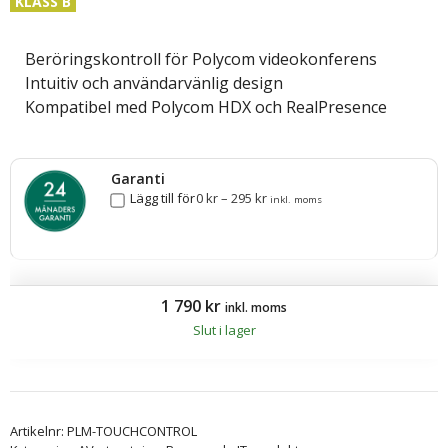
KLASS B
Beröringskontroll för Polycom videokonferens
Intuitiv och användarvänlig design
Kompatibel med Polycom HDX och RealPresence
Garanti
Lägg till för
0
kr
–
295
kr
inkl. moms
1 790
kr
inkl. moms
Slut i lager
Artikelnr:
PLM-TOUCHCONTROL