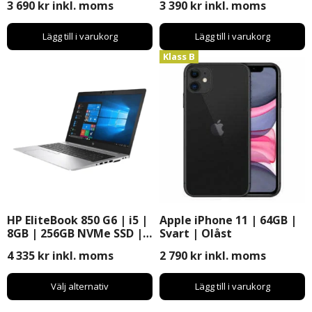
3 690
kr
inkl. moms
3 390
kr
inkl. moms
Pro
Lägg till i varukorg
Lägg till i varukorg
Klass B
HP EliteBook 850 G6 | i5 |
Apple iPhone 11 | 64GB |
8GB | 256GB NVMe SSD |
Svart | Olåst
Windows 11 Pro | 15,6″
4 335
kr
inkl. moms
2 790
kr
inkl. moms
Välj alternativ
Lägg till i varukorg