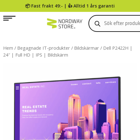
📦 Fast frakt 49:- | 👍 Alltid 1 års garanti
0
Hem
/
Begagnade IT-produkter
/
Bildskärmar
/ Dell P2422H |
24″ | Full HD | IPS | Bildskärm