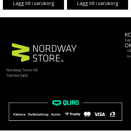
Lägg till i varukorg
Lägg till i varukorg
K
sup
O
Vå
re
Nordway Store AB
556764-5493