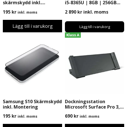
skärmskydd inkl.
i5-8365U | 8GB | 256GB
Montering
SSD | 12″ | Windows 11
195
kr
2 890
kr
inkl. moms
inkl. moms
Pro
Lägg till i varukorg
Lägg till i varukorg
Klass A
Samsung S10 Skärmskydd
Dockningsstation
inkl. Montering
Microsoft Surface Pro 3,
Begagnad
195
kr
690
kr
inkl. moms
inkl. moms