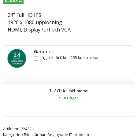
KLASS A
24” Full HD IPS
1920 x 1080 upplösning
HDMI, DisplayPort och VGA
Garanti
Lägg till för
0
kr
–
295
kr
inkl. moms
1 270
kr
inkl. moms
Slut i lager
Artikelnr:
P2422H
Kategorier:
Bildskärmar
,
Begagnade IT-produkter