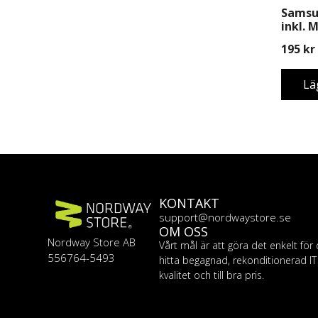
Samsu
inkl. 
195
kr
Lä
KONTAKT
support@nordwaystore.se
OM OSS
Nordway Store AB
Vårt mål är att göra det enkelt för 
556764-5493
hitta begagnad, rekonditionerad I
kvalitet och till bra pris.