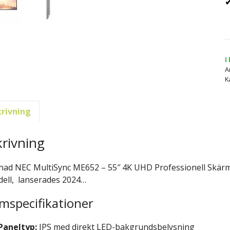
✔
I
A
K
rivning
rivning
ad NEC MultiSync ME652 – 55″ 4K UHD Professionell Skärm
ell, lanserades 2024…
mspecifikationer
Paneltyp:
IPS med direkt LED-bakgrundsbelysning