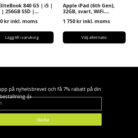
EliteBook 840 G5 | i5 |
Apple iPad (6th Gen),
 | 256GB SSD |
32GB, svart, WiFi.
dows 11 Pro | 14″
Begagnad
90
kr
inkl. moms
1 750
kr
inkl. moms
Lägg till i varukorg
Välj alternativ
upp på nyhetsbrevet och få 7% rabatt på din
beställning 👍
Skicka