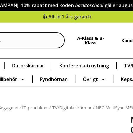
KAMPANJ! 10% rabatt med koden
backtoschool
gäller augus
👍 Alltid 1 års garanti
A-Klass & B-
Kund
Klass
Datorskärmar
Konferensutrustning
TV/
illbehör
Fyndhörnan
Övrigt
Keps
Begagnade IT-produkter
/
TV/Digitala skärmar
/ NEC MultiSync ME65