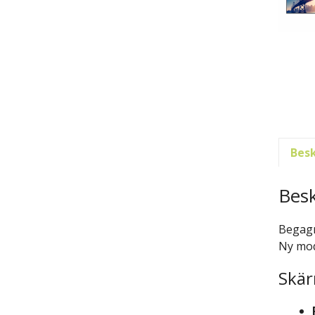
Besk
Besk
Begagn
Ny mod
Skär