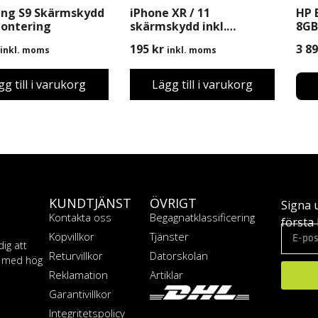
ng S9 Skärmskydd
iPhone XR / 11
HP 
Montering
skärmskydd inkl.
8GB
Montering
Win
195
kr
3 8
inkl. moms
inkl. moms
gg till i varukorg
Lägg till i varukorg
KUNDTJÄNST
ÖVRIGT
Signa 
Kontakta oss
Begagnatklassificering
första 
Köpvillkor
Tjänster
dig att
Returvillkor
Datorskolan
T med hög
Reklamation
Artiklar
Garantivillkor
Integritetspolicy