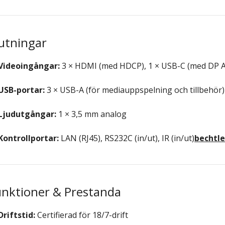
utningar
Videoingångar:
3 × HDMI (med HDCP), 1 × USB-C (med DP A
USB-portar:
3 × USB-A (för mediauppspelning och tillbehör)
Ljudutgångar:
1 × 3,5 mm analog
Kontrollportar:
LAN (RJ45), RS232C (in/ut), IR (in/ut)
bechtl
unktioner & Prestanda
Driftstid:
Certifierad för 18/7-drift