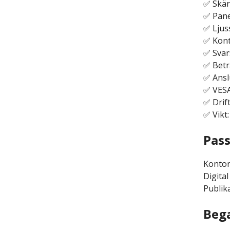
✅ Skär
✅ Pane
✅ Ljus
✅ Kont
✅ Svar
✅ Betr
✅ Ansl
✅ VESA
✅ Drift
✅ Vikt:
Pass
Konto
Digita
Publik
Bega