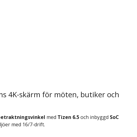
ms 4K-skärm för möten, butiker och
betraktningsvinkel
med
Tizen 6.5
och inbyggd
SoC
ljöer med 16/7-drift.