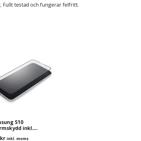
ullt testad och fungerar felfritt.
sung S10
rmskydd inkl.
tering
kr
inkl. moms