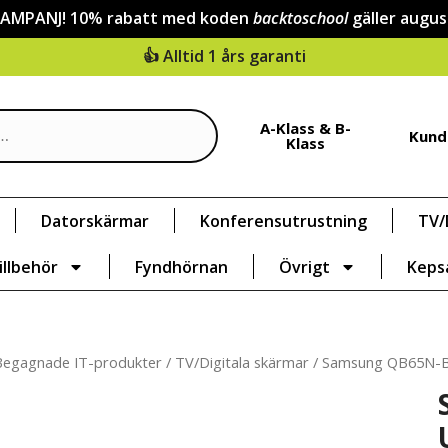
KAMPANJ! 10% rabatt med koden
backtoschool
gäller augus
👍 Alltid 1 års garanti
A-Klass & B-
Kund
Klass
Datorskärmar
Konferensutrustning
TV/
illbehör
Fyndhörnan
Övrigt
Keps
Begagnade IT-produkter
/
TV/Digitala skärmar
/ Samsung QB65N-B 