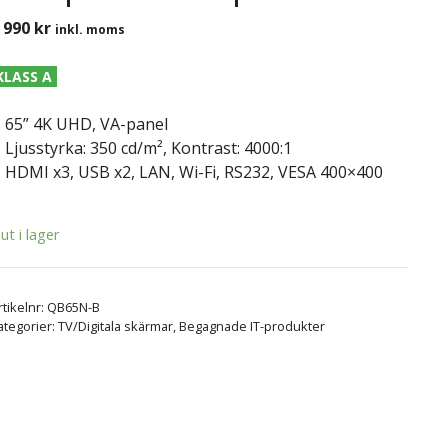
 990
kr
inkl. moms
KLASS A
65” 4K UHD, VA-panel
Ljusstyrka: 350 cd/m², Kontrast: 4000:1
HDMI x3, USB x2, LAN, Wi-Fi, RS232, VESA 400×400
lut i lager
rtikelnr:
QB65N-B
ategorier:
TV/Digitala skärmar
,
Begagnade IT-produkter