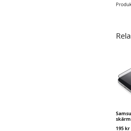
Produkt
Rela
Samsu
skärms
Monte
195
kr