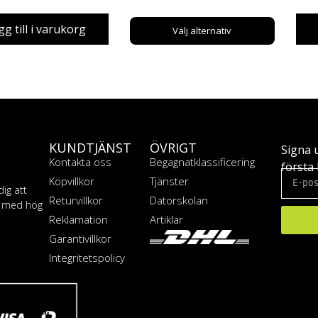
gg till i varukorg
Välj alternativ
KUNDTJÄNST
ÖVRIGT
Signa 
Kontakta oss
Begagnatklassificering
första 
Köpvillkor
Tjänster
dig att
Returvillkor
Datorskolan
T med hög
Reklamation
Artiklar
Garantivillkor
Integritetspolicy