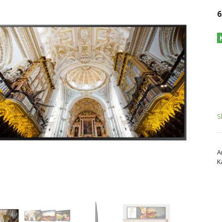
6
S
A
K