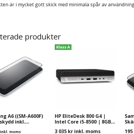
en är i mycket gott skick med minimala spår av användning. F
terade produkter
Klass A
ng A6 ((SM-A600F)
HP EliteDesk 800 G4 |
Sam
kydd inkl.
Intel Core i5-8500 | 8GB |
Skä
ring
256GB SSD | Windows 11
Mon
3 035
kr
inkl. moms
195
inkl. moms
Pro