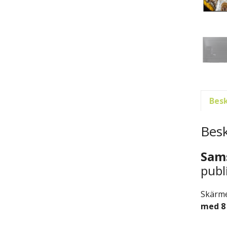
Besk
Besk
Sam
publ
Skärm
med 8