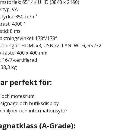
mstorlek: 65” 4K UHD (3840 x 2160)
ltyp: VA
styrka: 350 cd/m²
rast: 4000:1
stid: 8 ms
aktningsvinkel: 178°/178°
utningar: HDMI x3, USB x2, LAN, Wi-Fi, RS232
-fäste: 400 x 400 mm
: 16/7-certifierad
 38,3 kg
ar perfekt för:
r och mötesrum
l signage och butiksdisplay
a miljöer och informationsytor
gnatklass (A-Grade):