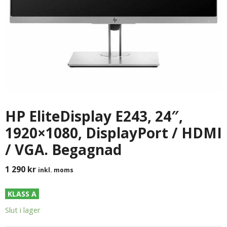
HP EliteDisplay E243, 24″,
1920×1080, DisplayPort / HDMI
/ VGA. Begagnad
1 290
kr
inkl. moms
KLASS A
Slut i lager