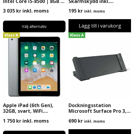
Intel Core i5-8500 | 8GB |
Skärmskydd inkl.
256GB SSD | Windows 11
Montering
3 035
kr
inkl. moms
195
kr
inkl. moms
Pro
Lägg till i varukorg
Välj alternativ
Klass B
Klass A
Apple iPad (6th Gen),
Dockningsstation
32GB, svart, WiFi.
Microsoft Surface Pro 3,
Begagnad
Begagnad
1 750
kr
inkl. moms
690
kr
inkl. moms