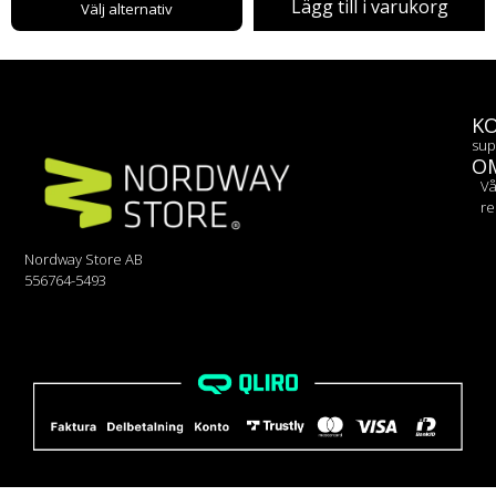
Lägg till i varukorg
Välj alternativ
K
sup
O
Vå
re
Nordway Store AB
556764-5493