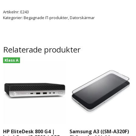
Artikelnr:
E243
Kategorier:
Begagnade IT-produkter
,
Datorskärmar
Relaterade produkter
Klass A
HP EliteDesk 800 G4 |
Samsung A3 ((SM-A320F)