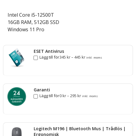
Intel Core i5-12500T
16GB RAM, 512GB SSD
Windows 11 Pro
ESET Antivirus
Lägg till för
345
kr
–
445
kr
inkl. moms
Garanti
Lägg till för
0
kr
–
295
kr
inkl. moms
Logitech M196 | Bluetooth Mus | Trådlös |
Ergonomisk