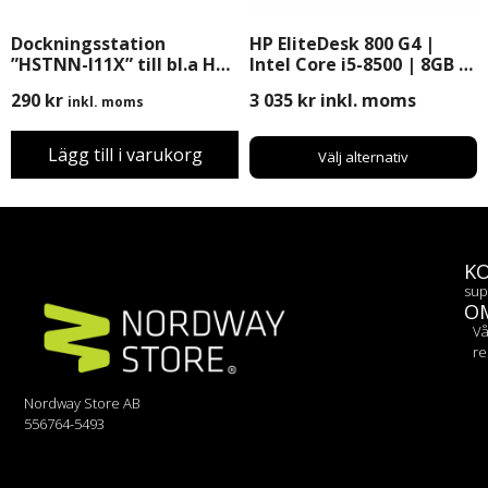
Dockningsstation
HP EliteDesk 800 G4 |
”HSTNN-I11X” till bl.a HP
Intel Core i5-8500 | 8GB |
8440p, 8470p, 8460w m.m
256GB SSD | Windows 11
290
kr
3 035
kr
inkl. moms
inkl. moms
Pro
Lägg till i varukorg
Välj alternativ
K
sup
O
Vå
re
Nordway Store AB
556764-5493