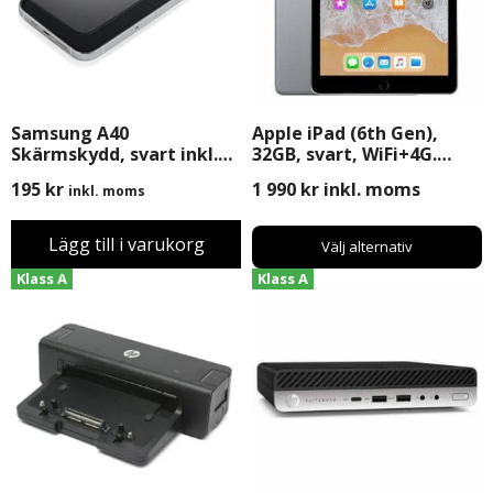
Samsung A40
Apple iPad (6th Gen),
Skärmskydd, svart inkl.
32GB, svart, WiFi+4G.
Montering
Begagnad (B-Grade)
195
kr
1 990
kr
inkl. moms
inkl. moms
Lägg till i varukorg
Välj alternativ
Klass A
Klass A