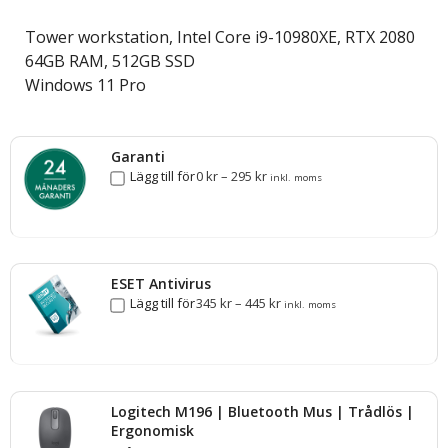
Tower workstation, Intel Core i9-10980XE, RTX 2080
64GB RAM, 512GB SSD
Windows 11 Pro
Garanti
Lägg till för
0
kr
–
295
kr
inkl. moms
ESET Antivirus
Lägg till för
345
kr
–
445
kr
inkl. moms
Logitech M196 | Bluetooth Mus | Trådlös |
Ergonomisk