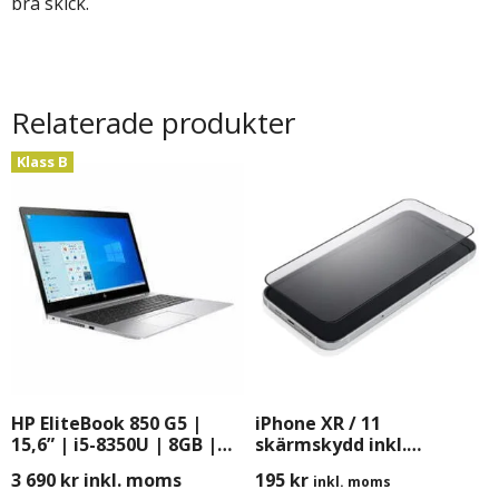
bra skick.
Relaterade produkter
Klass B
HP EliteBook 850 G5 |
iPhone XR / 11
15,6” | i5-8350U | 8GB |
skärmskydd inkl.
256GB SSD | Windows 11
Montering
3 690
kr
inkl. moms
195
kr
inkl. moms
Pro