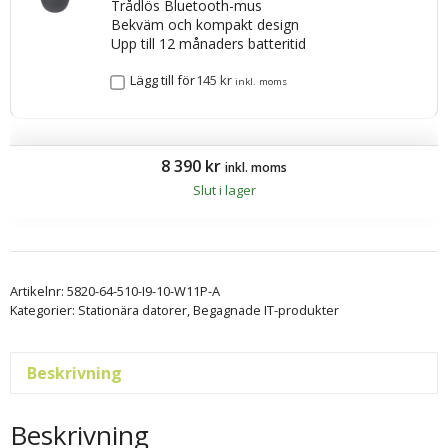
Trådlös Bluetooth-mus
Bekväm och kompakt design
Upp till 12 månaders batteritid
Lägg till för
145
kr
inkl. moms
8 390
kr
inkl. moms
Slut i lager
Artikelnr:
5820-64-510-I9-10-W11P-A
Kategorier:
Stationära datorer
,
Begagnade IT-produkter
Beskrivning
Beskrivning